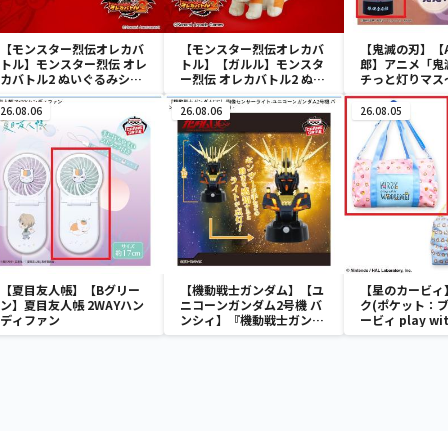
【モンスター烈伝オレカバ
【モンスター烈伝オレカバ
【鬼滅の刃】【
トル】モンスター烈伝 オレ
トル】【ガルル】モンスタ
郎】アニメ「鬼
カバトル2 ぬいぐるみシリ
ー烈伝 オレカバトル2 ぬい
チっと灯りマス
ーズ スライム
ぐるみシリーズ ガルル
郎・胡蝶しのぶ
26.08.06
26.08.06
26.08.05
【夏目友人帳】【Bグリー
【機動戦士ガンダム】【ユ
【星のカービィ
ン】夏目友人帳 2WAYハン
ニコーンガンダム2号機 バ
ク(ポケット：ブ
ディファン
ンシィ】『機動戦士ガンダ
ービィ play w
ムUC』 胸像センサーライ
ィ ボストンバッ
ト-ユニコーンガンダム2号
機 バンシィ（デストロイモ
ード）-