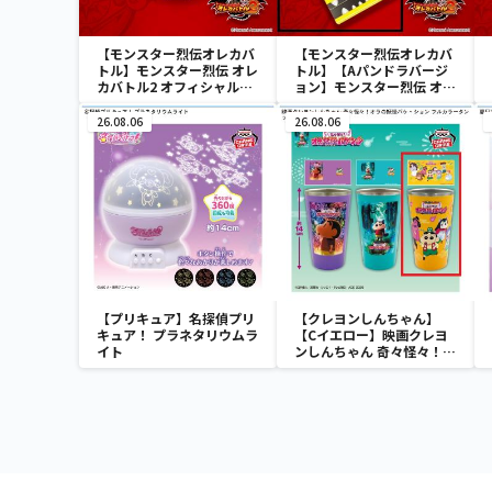
【モンスター烈伝オレカバ
【モンスター烈伝オレカバ
トル】モンスター烈伝 オレ
トル】【Aパンドラバージ
カバトル2 オフィシャルカ
ョン】モンスター烈伝 オレ
ードバインダー
カバトル2 オフィシャルカ
ードストレージ
26.08.06
26.08.06
【プリキュア】名探偵プリ
【クレヨンしんちゃん】
キュア！ プラネタリウムラ
【Cイエロー】映画クレヨ
イト
ンしんちゃん 奇々怪々！オ
ラの妖怪バケ～ション フル
カラータンブラー