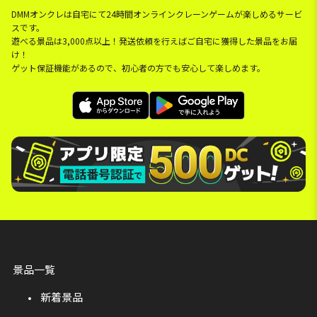
DMMオンクレは自宅にて24時間オンラインクレーンゲームが楽しめるサービ
スです。
遊べる景品は3,000点以上！発送依頼を行えばご自宅に獲得した景品をお届
け！
ゲット保証機能があるので、初心者の方でも安心して楽しめます。
景品一覧
新着景品