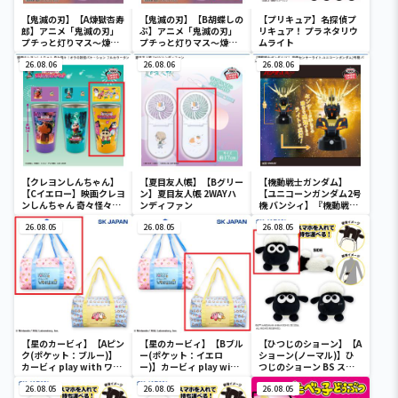
【鬼滅の刃】【A煉獄杏寿
【鬼滅の刃】【B胡蝶しの
【プリキュア】名探偵プ
郎】アニメ「鬼滅の刃」
ぶ】アニメ「鬼滅の刃」
リキュア！ プラネタリウ
プチっと灯りマス～煉獄
プチっと灯りマス～煉獄
ムライト
杏寿郎・胡蝶しのぶ～
杏寿郎・胡蝶しのぶ～
26.08.06
26.08.06
26.08.06
【クレヨンしんちゃん】
【夏目友人帳】【Bグリー
【機動戦士ガンダム】
【Cイエロー】映画クレヨ
ン】夏目友人帳 2WAYハ
【ユニコーンガンダム2号
ンしんちゃん 奇々怪々！
ンディファン
機 バンシィ】『機動戦士
オラの妖怪バケ～ション
ガンダムUC』 胸像センサ
フルカラータンブラー
26.08.05
26.08.05
ーライト-ユニコーンガン
26.08.05
ダム2号機 バンシィ（デ
ストロイモード）-
【星のカービィ】【Aピン
【星のカービィ】【Bブル
【ひつじのショーン】【A
ク(ポケット：ブルー)】
ー(ポケット：イエロ
ショーン(ノーマル)】ひ
カービィ play with ワド
ー)】カービィ play with
つじのショーン BS スマ
ルディ ボストンバッグ
ワドルディ ボストンバッ
ホショーンルダー
26.08.05
グ
26.08.05
26.08.05