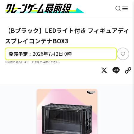
【Bブラック】LEDライト付き フィギュアディ
スプレイコンテナBOX3
2026年7月2日 0時
発売予定：
い
※実際の発売日はサービスをご確認ください。
い
X
Li
ね