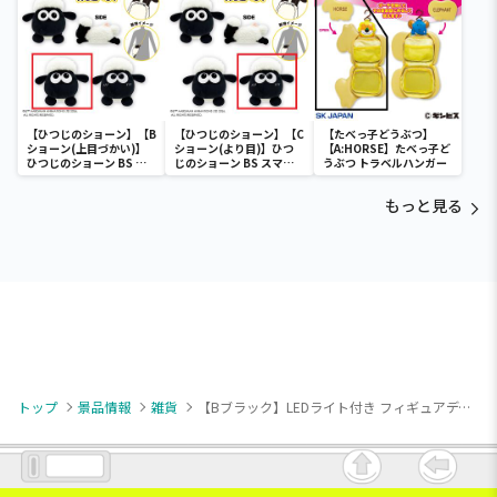
【ひつじのショーン】【B
【ひつじのショーン】【C
【たべっ子どうぶつ】
ショーン(上目づかい)】
ショーン(より目)】ひつ
【A:HORSE】たべっ子ど
ひつじのショーン BS ス
じのショーン BS スマホ
うぶつ トラベルハンガー
マホショーンルダー
ショーンルダー
もっと見る
トップ
景品情報
雑貨
【Bブラック】LEDライト付き フィギュアディスプレイコンテナBOX3