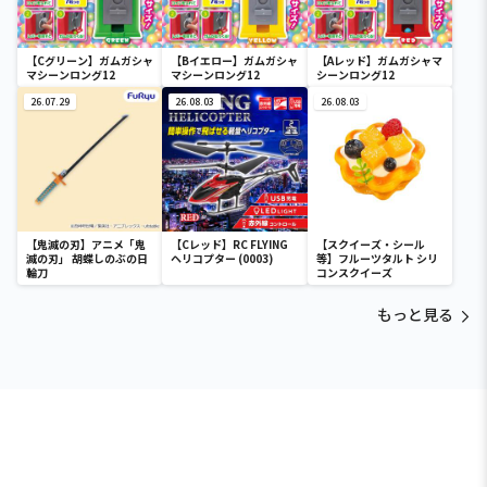
【Cグリーン】ガムガシャ
【Bイエロー】ガムガシャ
【Aレッド】ガムガシャマ
マシーンロング12
マシーンロング12
シーンロング12
26.07.29
26.08.03
26.08.03
【鬼滅の刃】アニメ「鬼
【Cレッド】RC FLYING
【スクイーズ・シール
滅の刃」 胡蝶しのぶの日
ヘリコプター (0003)
等】フルーツタルト シリ
輪刀
コンスクイーズ
もっと見る