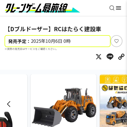
【Dブルドーザー】RCはたらく建設車
2025年10月6日 0時
発売予定：
い
※実際の発売日はサービスをご確認ください。
い
X
Li
ね