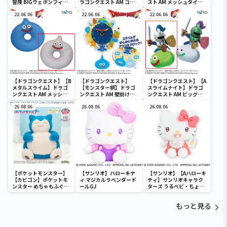
冒険 BIGウェポンフィギ
ラゴンクエスト AM コマ
スト AM メッシュタイプ
ュアコレクション ～パプ
ンドウィンドウ ブラック
円座クッション スライム
ニカのナイフ～
22.06.06
ボード
22.06.06
＆メタルスライム
22.06.06
【ドラゴンクエスト】【B
【ドラゴンクエスト】
【ドラゴンクエスト】【A
メタルスライム】ドラゴ
【モンスター柄】ドラゴ
スライムナイト】ドラゴ
ンクエスト AM メッシュ
ンクエスト AM 壁掛け時
ンクエスト AM ビッグク
タイプ円座クッション ス
計 ～モンスターがいっぱ
リアフィギュア スライム
ライム＆メタルスライム
26.08.06
い！編～
26.08.06
ナイト＆メタルライダー
26.08.06
【ポケットモンスター】
【サンリオ】ハローキテ
【サンリオ】【Aハローキ
【カビゴン】ポケットモ
ィ マジカルラベンダード
ティ】サンリオキャラク
ンスター めちゃもふぐっ
ールGJ
ターズ うるベビ・ちょい
と ほっこりいやされぬい
デカドール
ぐるみ～カビゴン～
もっと見る