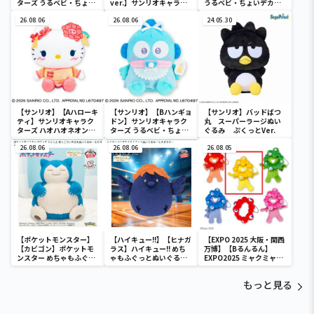
ターズ うるベビ・ちょい
ver.】サンリオキャラク
うるベビ・ちょいデカド
デカドール
ターズ おおきな
ール
26.08.06
SOFVIMATES～マイメロ
26.08.06
24.05.30
ディ マーメイドver. ～
【サンリオ】【Aハローキ
【サンリオ】【Bハンギョ
【サンリオ】バッドばつ
ティ】サンリオキャラク
ドン】サンリオキャラク
丸 スーパーラージぬい
ターズ ハオハオネオンタ
ターズ うるベビ・ちょい
ぐるみ ぷくっとVer.
ウンドールBIGタイプ1
デカドール
26.08.06
26.08.06
26.08.05
【ポケットモンスター】
【ハイキュー!!】【ヒナガ
【EXPO 2025 大阪・関西
【カビゴン】ポケットモ
ラス】ハイキュー!! めち
万博】【Bるんるん】
ンスター めちゃもふぐっ
ゃもふぐっとぬいぐるみ
EXPO2025 ミャクミャク
と ほっこりいやされぬい
～ヒナガラス～
カラフルゴム紐付きぬい
ぐるみ～カビゴン～
ぐるみ
もっと見る