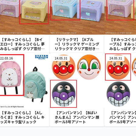
【すみっコぐらし】【Bイ
【リラックマ】【Aブル
【すみっコぐら
エロー】すみっコぐらし 夢
ー】リラックマ ゲーミング
ープル】すみっ
みるしっぽず クリア窓付き
リラックマ クリア窓付き収
みるしっぽず 
収納ボックス
納ボックス
収納ボックス
22.03.16
24.05.31
24.05.31
【すみっコぐらし】【Aし
【アンパンマン】【Bばい
【アンパンマン
ろくま】すみっコぐらし キ
きんまん】アンパンマン 顔
パンマン】アン
ッズキャラ型リュック
ボール5号アソート
ボール5号アソ