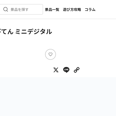
景品一覧
遊び方攻略
コラム
景品を探す
新着景品
インタビュー
カテゴリ一覧
ニュース
てん ミニデジタル
作品名一覧
店舗
メーカー一覧
開発
攻略
い
プライズ
い
X
Line
Copy Lin
ね
イベント
キャラ特集