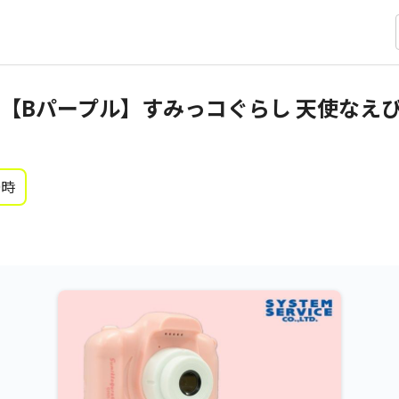
【Bパープル】すみっコぐらし 天使なえび
0時