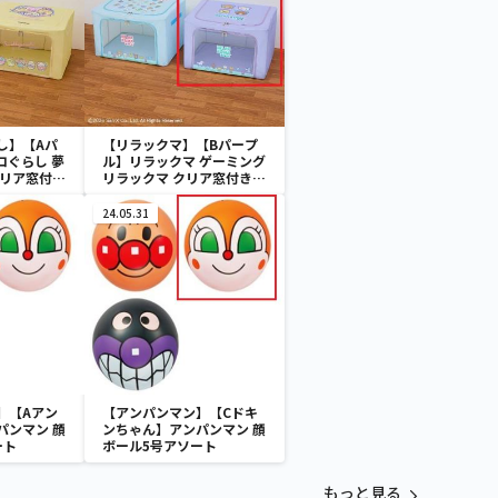
し】【Aパ
【リラックマ】【Bパープ
コぐらし 夢
ル】リラックマ ゲーミング
クリア窓付き
リラックマ クリア窓付き収
納ボックス
24.05.31
】【Aアン
【アンパンマン】【Cドキ
パンマン 顔
ンちゃん】アンパンマン 顔
ート
ボール5号アソート
もっと見る