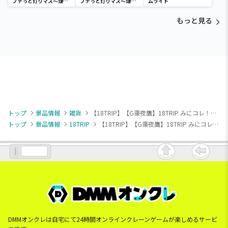
プチっと灯りマス～煉獄
プチっと灯りマス～煉獄
ムライト
杏寿郎・胡蝶しのぶ～
杏寿郎・胡蝶しのぶ～
もっと見る
トップ
景品情報
雑貨
【18TRIP】【G棗夜鷹】18TRIP みにコレ！両面アクリルクリップ2
トップ
景品情報
18TRIP
【18TRIP】【G棗夜鷹】18TRIP みにコレ！両面アクリルクリップ2
DMMオンクレは自宅にて24時間オンラインクレーンゲームが楽しめるサービ