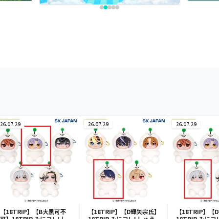
26.07.29
26.07.29
26.07.29
【18TRIP】【B大黒可不
【18TRIP】【D輝矢宗氏】
【18TRIP】
可】18TRIP みにコレ! し
18TRIP みにコレ! しゅう
18TRIP みにコ