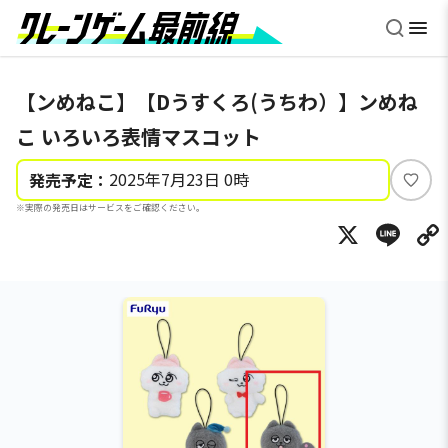
【ンめねこ】【Dうすくろ(うちわ）】ンめね
こ いろいろ表情マスコット
2025年7月23日 0時
発売予定：
い
※実際の発売日はサービスをご確認ください。
い
X
Li
ね