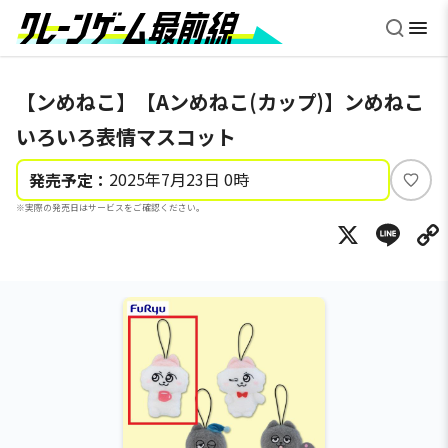
【ンめねこ】【Aンめねこ(カップ)】ンめねこ
いろいろ表情マスコット
2025年7月23日 0時
発売予定：
い
※実際の発売日はサービスをご確認ください。
い
X
Li
ね