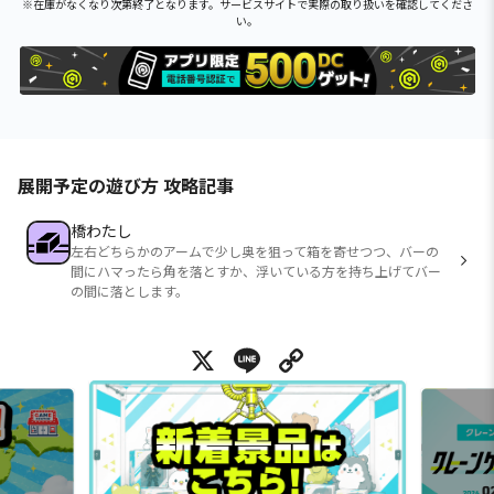
※在庫がなくなり次第終了となります。サービスサイトで実際の取り扱いを確認してくださ
い。
展開予定の遊び方 攻略記事
橋わたし
左右どちらかのアームで少し奥を狙って箱を寄せつつ、バーの
間にハマったら角を落とすか、浮いている方を持ち上げてバー
の間に落とします。
X
Line
Copy Link