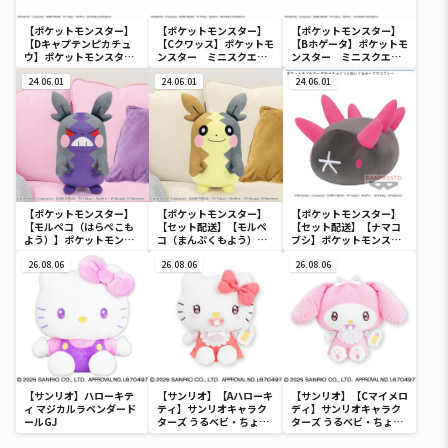
【ポケットモンスター】
【ポケットモンスター】
【ポケットモンスター】
【Dキャプテンピカチュ
【Cクワッス】ポケットモ
【Bホゲータ】ポケットモ
ウ】ポケットモンスタ
ンスター ミニスクエア
ンスター ミニスクエア
ー ミニスクエアポーチ
ポーチ
ポーチ
24.06.01
24.06.01
24.06.01
【ポケットモンスター】
【ポケットモンスター】
【ポケットモンスター】
【モルペコ（はらぺこも
【セット配送】【モルペ
【セット配送】【ナマコ
よう）】ポケットモンス
コ（まんぷくもよう）】
ブシ】ポケットモンスタ
ター めちゃもふぐっとぬ
ポケットモンスター めち
ー めちゃもふぐっとぬい
いぐるみ～モルペコ（は
26.08.06
ゃもふぐっとぬいぐるみ
26.08.06
ぐるみ～ナマコブシ～
26.08.06
らぺこもよう）～
～モルペコ（まんぷくも
よう）～
【サンリオ】ハローキテ
【サンリオ】【Aハローキ
【サンリオ】【Cマイメロ
ィ マジカルラベンダード
ティ】サンリオキャラク
ディ】サンリオキャラク
ールGJ
ターズ うるベビ・ちょい
ターズ うるベビ・ちょい
デカドール
デカドール