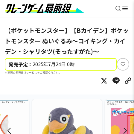
【ポケットモンスター】【Bカイデン】ポケッ
トモンスター ぬいぐるみ～コイキング・カイ
デン・シャリタツ(そったすがた)～
2025年7月24日 0時
発売予定：
い
※実際の発売日はサービスをご確認ください。
い
X
Li
ね