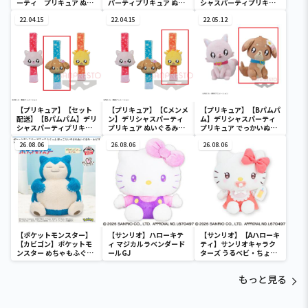
ーティ プリキュア ぬい
パーティプリキュア ぬい
シャスパーティプリキュ
ぐるみ2
ぐるみ2
ア ぬいぐるみリストバン
22.04.15
22.04.15
ド
22.05.12
【プリキュア】【セット
【プリキュア】【Cメンメ
【プリキュア】【Bパムパ
配送】【Bパムパム】デリ
ン】デリシャスパーティ
ム】デリシャスパーティ
シャスパーティプリキュ
プリキュア ぬいぐるみリ
プリキュア でっかいぬい
ア ぬいぐるみリストバン
ストバンド
ぐるみ１
ド
26.08.06
26.08.06
26.08.06
【ポケットモンスター】
【サンリオ】ハローキテ
【サンリオ】【Aハローキ
【カビゴン】ポケットモ
ィ マジカルラベンダード
ティ】サンリオキャラク
ンスター めちゃもふぐっ
ールGJ
ターズ うるベビ・ちょい
と ほっこりいやされぬい
デカドール
ぐるみ～カビゴン～
もっと見る