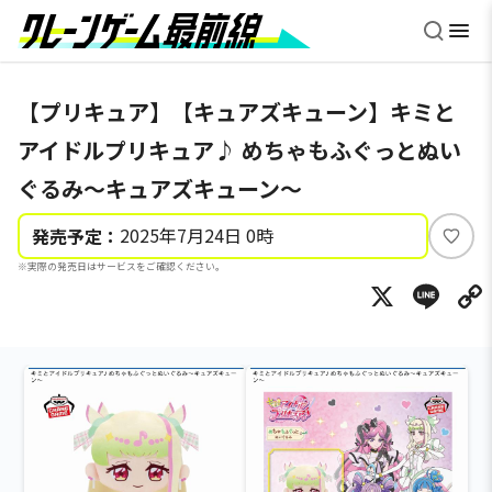
【プリキュア】【キュアズキューン】キミと
アイドルプリキュア♪ めちゃもふぐっとぬい
ぐるみ～キュアズキューン～
2025年7月24日 0時
発売予定：
い
※実際の発売日はサービスをご確認ください。
い
X
Li
ね