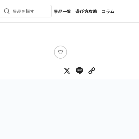
景品一覧
遊び方攻略
コラム
景品を探す
新着景品
インタビュー
カテゴリ一覧
ニュース
作品名一覧
店舗
メーカー一覧
開発
い
い
攻略
X
Line
Copy Lin
ね
プライズ
イベント
キャラ特集