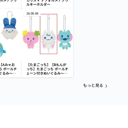
ルキーホルダー
26.08.06
【Aみゃお
【たまごっち】【Bもんが
ち ボールチ
っち】たまごっち ボールチ
ぐるみ～
ェーン付きぬいぐるみ～
aradise～
Tamagotchi Paradise～
vol.3
もっと見る