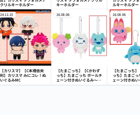
クリルキーホルダー
キーホルダー
ルキーホルダー
24.12.25
26.08.06
26.08.06
【カリスマ】【C本橋依央
【たまごっち】【Cかわず
【たまごっち】
利】カリスマ みにコレ！ぬ
っち】たまごっち ボールチ
っち】たまごっ
いぐるみMC
ェーン付きぬいぐるみ～
ェーン付きぬい
Tamagotchi Paradise～
Tamagotchi P
vol.3
vol.2-R