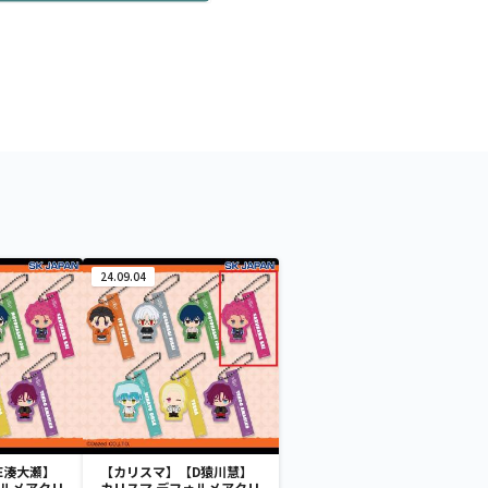
24.09.04
E湊大瀬】
【カリスマ】【D猿川慧】
ォルメアクリ
カリスマ デフォルメアクリ