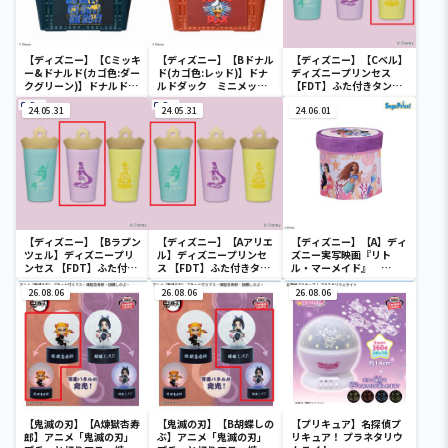
【ディズニー】【Cミッキ
【ディズニー】【Bドナル
【ディズニー】【Cベル】
ー&ドナルド(カゴ色:ダー
ド(カゴ色:レッド)】ドナ
ディズニープリンセス
クグリーン)】ドナルドダ
ルドダック ミニメッシ
【FDT】ふた付きタンブ
ック ミニメッシュカゴ
ュカゴ
ラー
24.05.31
24.05.31
24.06.01
【ディズニー】【Bラプン
【ディズニー】【Aアリエ
【ディズニー】【A】ディ
ツェル】ディズニープリ
ル】ディズニープリンセ
ズニー実写映画『リト
ンセス 【FDT】ふた付き
ス 【FDT】ふた付きタン
ル・マーメイド』
タンブラー
ブラー
[PtZ]折り畳みボックス
26.08.06
26.08.06
チェアー
26.08.06
【鬼滅の刃】【A煉獄杏寿
【鬼滅の刃】【B胡蝶しの
【プリキュア】名探偵プ
郎】アニメ「鬼滅の刃」
ぶ】アニメ「鬼滅の刃」
リキュア！ プラネタリウ