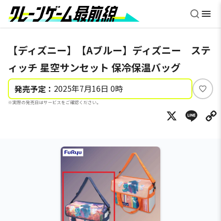
【ディズニー】【Aブルー】ディズニー ステ
ィッチ 星空サンセット 保冷保温バッグ
2025年7月16日 0時
発売予定：
い
※実際の発売日はサービスをご確認ください。
い
X
Li
ね