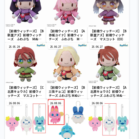
【前橋ウィッチーズ】【B
【前橋ウィッチーズ】【A
【前橋ウィッチーズ】【B
新里アズ】前橋ウィッチ
赤城ユイナ】前橋ウィッ
新里アズ】前橋ウィッチ
ーズ ふわぷち Mぬい
チーズ ふわぷち Mぬ
ーズ マスコット（EX）
ぐるみ “赤城ユイナ＆新
いぐるみ “赤城ユイナ＆
里アズ”
25.05.29
新里アズ”
25.06.27
25.06.27
【前橋ウィッチーズ】【C
【前橋ウィッチーズ】【B
【前橋ウィッチーズ】【A
北原キョウカ】前橋ウィ
三俣チョコ】前橋ウィッ
北原キョウカ】前橋ウィ
ッチーズ マスコット
チーズ ふわぷち Mぬいぐ
ッチーズ ふわぷち Mぬい
（EX）
るみ“北原キョウカ＆三俣
ぐるみ“北原キョウカ＆三
26.08.06
チョコ”
26.08.06
俣チョコ”
26.08.06