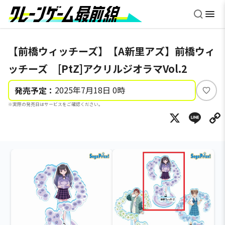
【前橋ウィッチーズ】【A新里アズ】前橋ウィ
ッチーズ [PtZ]アクリルジオラマVol.2
2025年7月18日 0時
発売予定：
い
※実際の発売日はサービスをご確認ください。
い
X
Li
ね