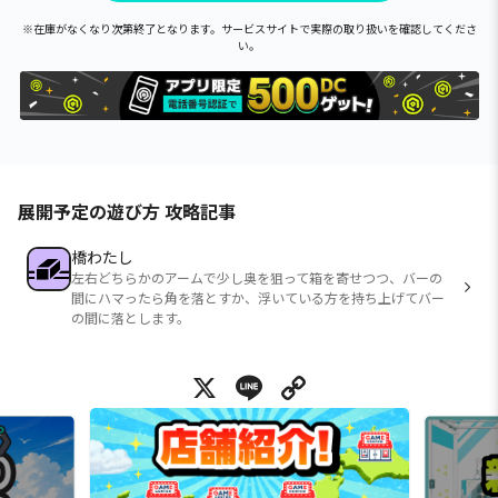
※在庫がなくなり次第終了となります。サービスサイトで実際の取り扱いを確認してくださ
い。
展開予定の遊び方 攻略記事
橋わたし
左右どちらかのアームで少し奥を狙って箱を寄せつつ、バーの
間にハマったら角を落とすか、浮いている方を持ち上げてバー
の間に落とします。
X
Line
Copy Link