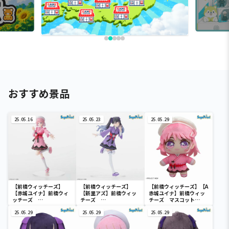
おすすめ景品
25.05.16
25.05.23
25.05.29
【前橋ウィッチーズ】
【前橋ウィッチーズ】
【前橋ウィッチーズ】【A
【赤城ユイナ】前橋ウィ
【新里アズ】前橋ウィッ
赤城ユイナ】前橋ウィッ
ッチーズ
チーズ
チーズ マスコット
Desktop×Decorate
Desktop×Decorate
（EX）
Collections “赤城ユ
25.05.29
Collections “新里ア
25.05.29
25.05.29
イナ”
ズ”