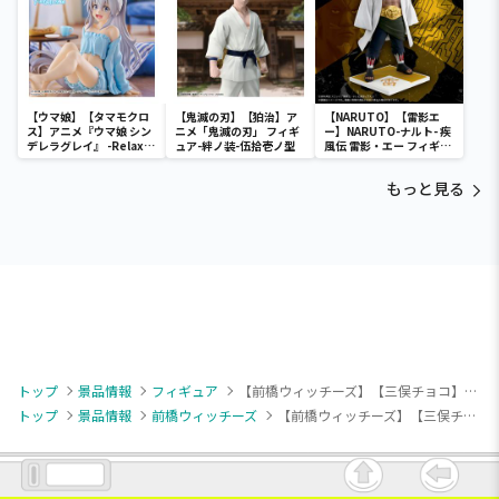
【ウマ娘】【タマモクロ
【鬼滅の刃】【狛治】ア
【NARUTO】【雷影エ
ス】アニメ『ウマ娘 シン
ニメ「鬼滅の刃」 フィギ
ー】NARUTO-ナルト- 疾
デレラグレイ』 -Relax
ュア-絆ノ装-伍拾壱ノ型
風伝 雷影・エー フィギュ
time-タマモクロス
ア～五影集結…!!～
もっと見る
トップ
景品情報
フィギュア
【前橋ウィッチーズ】【三俣チョコ】前橋ウィッチーズ Desktop×Decorate Collections “三俣チョコ”
トップ
景品情報
前橋ウィッチーズ
【前橋ウィッチーズ】【三俣チョコ】前橋ウィッチーズ Desktop×Decorate Collections “三俣チョコ”