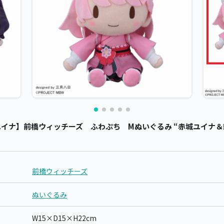
イナ】前橋ウィッチーズ ふわぷち Mぬいぐるみ “赤城ユイナ＆新里
前橋ウィッチーズ
ぬいぐるみ
W15×D15×H22cm