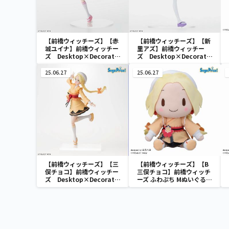
【前橋ウィッチーズ】【赤
【前橋ウィッチーズ】【新
城ユイナ】前橋ウィッチー
里アズ】前橋ウィッチー
ズ Desktop×Decorate
ズ Desktop×Decorate
Collections “赤城ユイ
Collections “新里アズ”
ナ”
25.06.27
25.06.27
【前橋ウィッチーズ】【三
【前橋ウィッチーズ】【B
俣チョコ】前橋ウィッチー
三俣チョコ】前橋ウィッチ
ズ Desktop×Decorate
ーズ ふわぷち Mぬいぐる
Collections “三俣チョ
み“北原キョウカ＆三俣チ
コ”
ョコ”