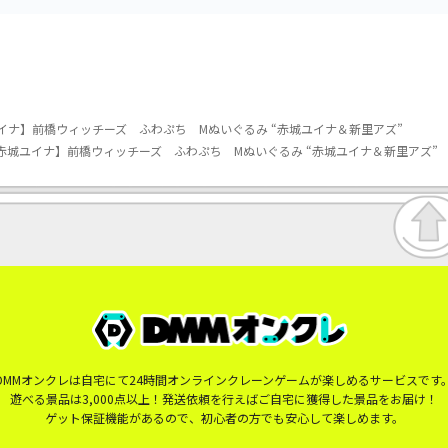
イナ】前橋ウィッチーズ ふわぷち Mぬいぐるみ “赤城ユイナ＆新里アズ”
赤城ユイナ】前橋ウィッチーズ ふわぷち Mぬいぐるみ “赤城ユイナ＆新里アズ”
DMMオンクレは自宅にて24時間オンラインクレーンゲームが楽しめるサービスです
遊べる景品は3,000点以上！発送依頼を行えばご自宅に獲得した景品をお届け！
ゲット保証機能があるので、初心者の方でも安心して楽しめます。