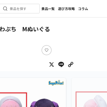
景品一覧
遊び方攻略
コラム
景品を探す
新着景品
インタビュー
カテゴリ一覧
ニュース
わぷち Mぬいぐる
作品名一覧
店舗
メーカー一覧
開発
攻略
い
プライズ
い
X
Line
Copy Lin
ね
イベント
キャラ特集