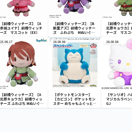
【前橋ウィッチーズ】【A
【前橋ウィッチーズ】【B
【前橋ウィッチ
赤城ユイナ】前橋ウィッチ
新里アズ】前橋ウィッチー
北原キョウカ】
ーズ マスコット（EX）
ズ ふわぷち Mぬいぐる
チーズ マスコ
み “赤城ユイナ＆新里ア
ズ”
25.06.27
26.08.06
26.08.06
【前橋ウィッチーズ】【A
【ポケットモンスター】
【サンリオ】ハ
北原キョウカ】前橋ウィッ
【カビゴン】ポケットモン
マジカルラベン
チーズ ふわぷち Mぬいぐる
スター めちゃもふぐっと
GJ
み“北原キョウカ＆三俣チ
ほっこりいやされぬいぐる
ョコ”
み～カビゴン～