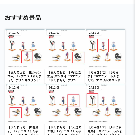
おすすめ景品
24.12.05
24.12.05
24.12.05
【らんま1/2】【Eシャン
【らんま1/2】【F早乙女
【らんま1/2】【Bらん
プー】TVアニメ「らんま
玄馬(パンダ)】TVアニメ
ま】TVアニメ「らんま
1/2」 アクリルスタンド
「らんま1/2」 アクリル
1/2」 アクリルスタンド
スタンド
24.12.05
24.12.05
24.12.05
【らんま1/2】【D響良
【らんま1/2】【C天道あ
【らんま1/2】【A早乙女
牙】TVアニメ「らんま
かね】TVアニメ「らんま
乱馬】TVアニメ「らんま
1/2」 アクリルスタンド
1/2」 アクリルスタンド
1/2」 アクリルスタンド