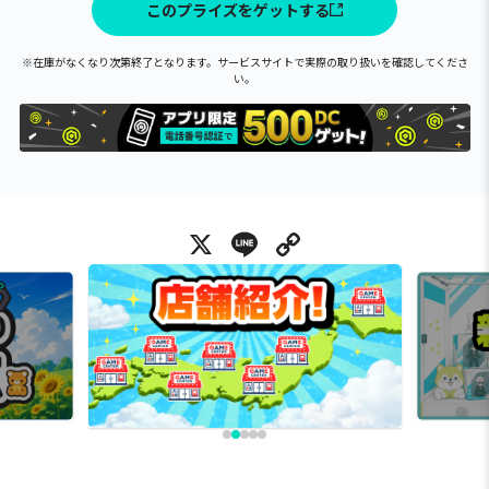
このプライズをゲットする
※在庫がなくなり次第終了となります。サービスサイトで実際の取り扱いを確認してくださ
い。
X
Line
Copy Link