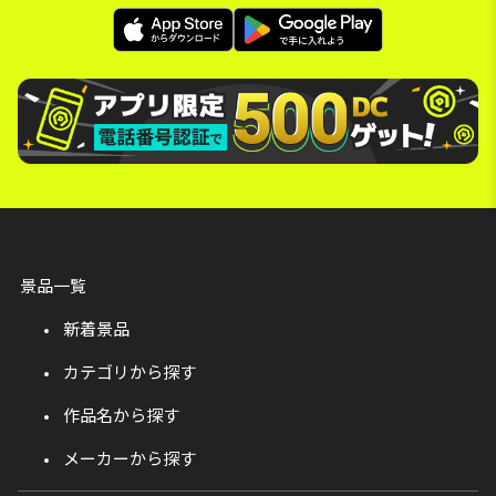
景品一覧
新着景品
カテゴリから探す
作品名から探す
メーカーから探す