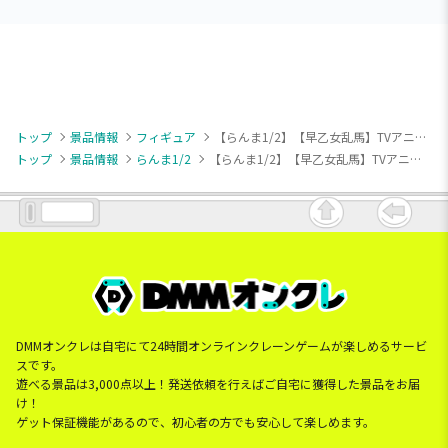
トップ
景品情報
フィギュア
【らんま1/2】【早乙女乱馬】TVアニメ「らんま1/2」 Luminasta “早乙女乱馬”
トップ
景品情報
らんま1/2
【らんま1/2】【早乙女乱馬】TVアニメ「らんま1/2」 Luminasta “早乙女乱馬”
DMMオンクレは自宅にて24時間オンラインクレーンゲームが楽しめるサービ
スです。
遊べる景品は3,000点以上！発送依頼を行えばご自宅に獲得した景品をお届
け！
ゲット保証機能があるので、初心者の方でも安心して楽しめます。