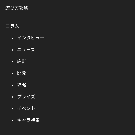
遊び方攻略
コラム
インタビュー
ニュース
店舗
開発
攻略
プライズ
イベント
キャラ特集