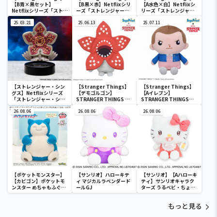
【B青×黒セット】
【B黒×赤】Netflixシリ
【A水色×白】Netflixシ
Netflixシリーズ「ストレ
ーズ「ストレンジャー・
リーズ「ストレンジャ
ンジャー・シングス 未知
シングス 未知の世界」 保
ー・シングス 未知の世
の世界 」 ステンレスタン
25.03.21
冷保温BIGマルチバッグ
25.06.13
界」 保冷保温BIGマルチ
25.07.11
ブラーセット
バッグ
【ストレンジャー・シン
【Stranger Things】
【Stranger Things】
グス】Netflixシリーズ
【デモゴルゴン】
【Aイレブン】
「ストレンジャー・シン
STRANGER THINGS M
STRANGER THINGS
グス 未知の世界 」 デモゴ
ぬいぐるみ
ぬいぐるみ（EX）
ルゴンゆらゆらソーラー
26.08.06
26.08.06
26.08.06
マスコット
【ポケットモンスター】
【サンリオ】ハローキテ
【サンリオ】【Aハローキ
【カビゴン】ポケットモ
ィ マジカルラベンダード
ティ】サンリオキャラク
ンスター めちゃもふぐっ
ールGJ
ターズ うるベビ・ちょい
と ほっこりいやされぬい
デカドール
ぐるみ～カビゴン～
もっと見る