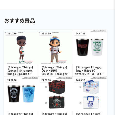
おすすめ景品
22.10.19
22.10.19
24.07.26
【Stranger Things】
【Stranger Things】
【Stranger Things】
【Lucas】Stranger
【セット配送】
【A白×黒セット】
Things Q posket-
【Dustin】Stranger
Netflixシリーズ「ストレ
Lucas-vol.2
Things Q posket-
ンジャー・シングス 未知
24.07.26
Dustin-vol.2
24.08.30
の世界 」 ステンレスタン
24.08.30
ブラーセット
【Stranger Things】
【Stranger Things】
【Stranger Things】