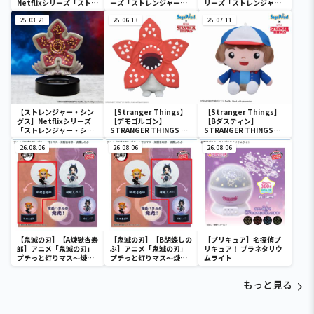
Netflixシリーズ「ストレ
ーズ「ストレンジャー・
リーズ「ストレンジャ
ンジャー・シングス 未知
シングス 未知の世界」 保
ー・シングス 未知の世
の世界 」 ステンレスタン
25.03.21
冷保温BIGマルチバッグ
25.06.13
界」 保冷保温BIGマルチ
25.07.11
ブラーセット
バッグ
【ストレンジャー・シン
【Stranger Things】
【Stranger Things】
グス】Netflixシリーズ
【デモゴルゴン】
【Bダスティン】
「ストレンジャー・シン
STRANGER THINGS M
STRANGER THINGS
グス 未知の世界 」 デモゴ
ぬいぐるみ
ぬいぐるみ（EX）
ルゴンゆらゆらソーラー
26.08.06
26.08.06
26.08.06
マスコット
【鬼滅の刃】【A煉獄杏寿
【鬼滅の刃】【B胡蝶しの
【プリキュア】名探偵プ
郎】アニメ「鬼滅の刃」
ぶ】アニメ「鬼滅の刃」
リキュア！ プラネタリウ
プチっと灯りマス～煉獄
プチっと灯りマス～煉獄
ムライト
杏寿郎・胡蝶しのぶ～
杏寿郎・胡蝶しのぶ～
もっと見る