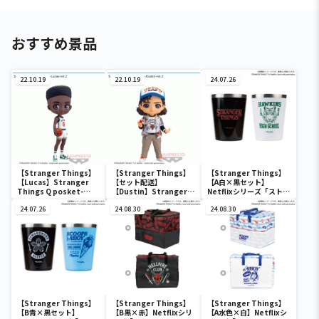
おすすめ景品
22.10.19
22.10.19
24.07.26
【Stranger Things】
【Stranger Things】
【Stranger Things】
【Lucas】Stranger
【セット配送】
【A白×黒セット】
Things Q posket-
【Dustin】Stranger
Netflixシリーズ「ストレ
Lucas-vol.2
Things Q posket-
ンジャー・シングス 未知
24.07.26
Dustin-vol.2
24.08.30
の世界 」 ステンレスタン
24.08.30
ブラーセット
【Stranger Things】
【Stranger Things】
【Stranger Things】
【B青×黒セット】
【B黒×赤】Netflixシリ
【A水色×白】Netflixシ