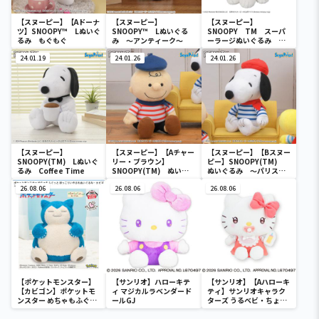
【スヌーピー】【Aドーナ
【スヌーピー】
【スヌーピー】
ツ】SNOOPY™ Lぬいぐ
SNOOPY™ Lぬいぐる
SNOOPY TM スーパ
るみ もぐもぐ
み ～アンティーク～
ーラージぬいぐるみ ～
FACE～
24.01.19
24.01.26
24.01.26
【スヌーピー】
【スヌーピー】【Aチャー
【スヌーピー】【Bスヌー
SNOOPY(TM) Lぬいぐ
リー・ブラウン】
ピー】SNOOPY(TM)
るみ Coffee Time
SNOOPY(TM) ぬいぐ
ぬいぐるみ ～パリスタ
るみ ～パリスタイル～
イル～
26.08.06
26.08.06
26.08.06
【ポケットモンスター】
【サンリオ】ハローキテ
【サンリオ】【Aハローキ
【カビゴン】ポケットモ
ィ マジカルラベンダード
ティ】サンリオキャラク
ンスター めちゃもふぐっ
ールGJ
ターズ うるベビ・ちょい
と ほっこりいやされぬい
デカドール
ぐるみ～カビゴン～