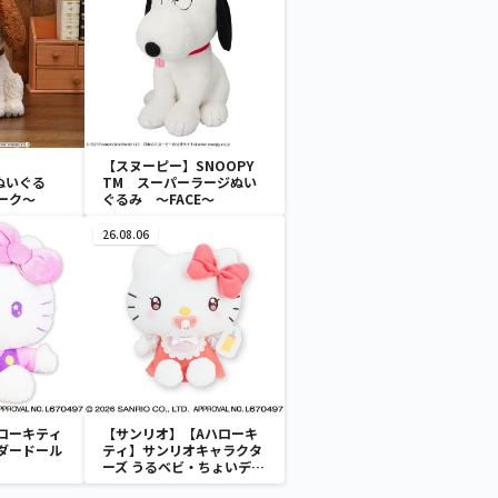
【スヌーピー】SNOOPY
Lぬいぐる
TM スーパーラージぬい
ーク～
ぐるみ ～FACE～
26.08.06
ローキティ
【サンリオ】【Aハローキ
ダードール
ティ】サンリオキャラクタ
ーズ うるベビ・ちょいデカ
ドール