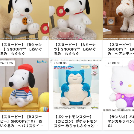
【スヌーピー】【Bクッキ
【スヌーピー】【Aドーナ
【スヌーピー】
ー】SNOOPY™ Lぬいぐ
ツ】SNOOPY™ Lぬいぐ
SNOOPY™ 
るみ もぐもぐ
るみ もぐもぐ
み ～アンティ
24.01.26
26.08.06
26.08.06
【スヌーピー】【Bスヌー
【ポケットモンスター】
【サンリオ】ハ
ピー】SNOOPY(TM) ぬ
【カビゴン】ポケットモン
マジカルラベン
いぐるみ ～パリスタイル
スター めちゃもふぐっと
GJ
～
ほっこりいやされぬいぐる