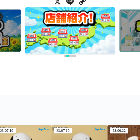
X
Line
Copy Link
23.07.10
23.07.10
23.09.22