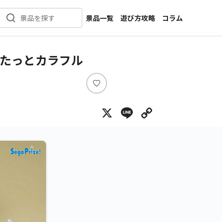
景品一覧
遊び方攻略
コラム
景品を探す
新着景品
インタビュー
カテゴリ一覧
ニュース
くたっとカラフル
作品名一覧
店舗
メーカー一覧
開発
い
い
攻略
X
Line
Copy Lin
ね
プライズ
イベント
キャラ特集