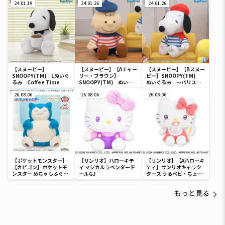
24.01.19
24.01.26
24.01.26
【スヌーピー】
【スヌーピー】【Aチャー
【スヌーピー】【Bスヌー
SNOOPY(TM) Lぬいぐ
リー・ブラウン】
ピー】SNOOPY(TM)
るみ Coffee Time
SNOOPY(TM) ぬいぐ
ぬいぐるみ ～パリスタ
るみ ～パリスタイル～
イル～
26.08.06
26.08.06
26.08.06
【ポケットモンスター】
【サンリオ】ハローキテ
【サンリオ】【Aハローキ
【カビゴン】ポケットモ
ィ マジカルラベンダード
ティ】サンリオキャラク
ンスター めちゃもふぐっ
ールGJ
ターズ うるベビ・ちょい
と ほっこりいやされぬい
デカドール
ぐるみ～カビゴン～
もっと見る