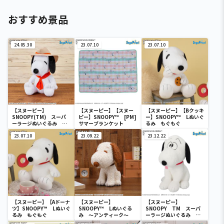
おすすめ景品
24.05.30
23.07.10
23.07.10
【スヌーピー】
【スヌーピー】【スヌー
【スヌーピー】【Bクッキ
SNOOPY(TM) スーパ
ピー】SNOOPY™ [PM]
ー】SNOOPY™ Lぬいぐ
ーラージぬいぐるみ ビ
サマーブランケット
るみ もぐもぐ
ーグル・スカウト
23.07.10
23.09.22
23.12.22
【スヌーピー】【Aドーナ
【スヌーピー】
【スヌーピー】
ツ】SNOOPY™ Lぬいぐ
SNOOPY™ Lぬいぐる
SNOOPY TM スーパ
るみ もぐもぐ
み ～アンティーク～
ーラージぬいぐるみ ～
FACE～