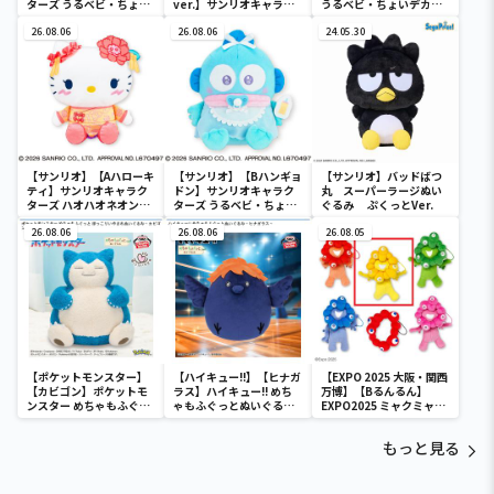
ターズ うるベビ・ちょい
ver.】サンリオキャラク
うるベビ・ちょいデカド
デカドール
ターズ おおきな
ール
26.08.06
SOFVIMATES～マイメロ
26.08.06
24.05.30
ディ マーメイドver. ～
【サンリオ】【Aハローキ
【サンリオ】【Bハンギョ
【サンリオ】バッドばつ
ティ】サンリオキャラク
ドン】サンリオキャラク
丸 スーパーラージぬい
ターズ ハオハオネオンタ
ターズ うるベビ・ちょい
ぐるみ ぷくっとVer.
ウンドールBIGタイプ1
デカドール
26.08.06
26.08.06
26.08.05
【ポケットモンスター】
【ハイキュー!!】【ヒナガ
【EXPO 2025 大阪・関西
【カビゴン】ポケットモ
ラス】ハイキュー!! めち
万博】【Bるんるん】
ンスター めちゃもふぐっ
ゃもふぐっとぬいぐるみ
EXPO2025 ミャクミャク
と ほっこりいやされぬい
～ヒナガラス～
カラフルゴム紐付きぬい
ぐるみ～カビゴン～
ぐるみ
もっと見る