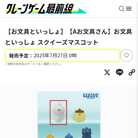
【お文具といっしょ】【Aお文具さん】お文具
といっしょ スクイーズマスコット
2025年7月27日 0時
発売予定：
い
※実際の発売日はサービスをご確認ください。
い
X
Li
ね