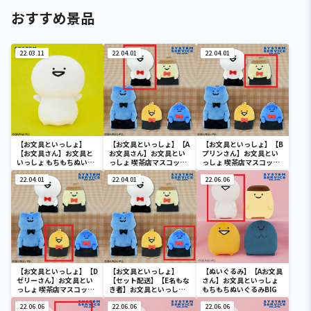
おすすめ景品
22.03.11
22.04.01
22.04.01
【お文具といっしょ】
【お文具といっしょ】【A
【お文具といっしょ】【B
【お文具さん】お文具と
お文具さん】お文具とい
プリンさん】お文具とい
いっしょ もちもちぬいぐ
っしょ 喫茶店マスコット
っしょ 喫茶店マスコット
るみXL プレミアム
キーチェーン
キーチェーン
22.04.01
22.04.01
22.06.06
【お文具といっしょ】【D
【お文具といっしょ】
【ぬいぐるみ】【Aお文具
ゼリーさん】お文具とい
【セット配送】【E名もな
さん】お文具といっしょ
っしょ 喫茶店マスコット
き者】お文具といっしょ
もちもちぬいぐるみBIG
キーチェーン
喫茶店マスコットキーチ
22.06.06
ェーン
22.06.06
22.06.06