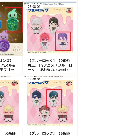
ャク カラフルスクイーズマ
スコット
26.08.04
ゴンズ】
【ブルーロック】【D御影
】パズル&
玲王】TVアニメ『ブルーロ
まモフリット
ック』 ほわぬい-sweets
flavor 2026-vol.2
26.08.04
】【C糸師
【ブルーロック】【B糸師