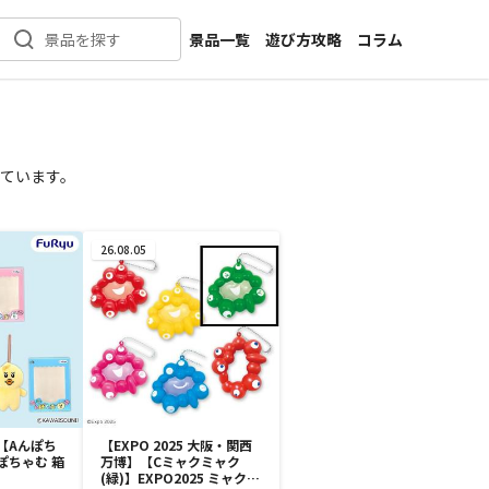
景品一覧
遊び方攻略
コラム
景品を探す
新着景品
インタビュー
カテゴリ一覧
ニュース
作品名一覧
店舗
ています。
メーカー一覧
開発
攻略
26.08.05
プライズ
イベント
キャラ特集
【Aんぽち
【EXPO 2025 大阪・関西
ぽちゃむ 箱
万博】【Cミャクミャク
(緑)】EXPO2025 ミャクミ