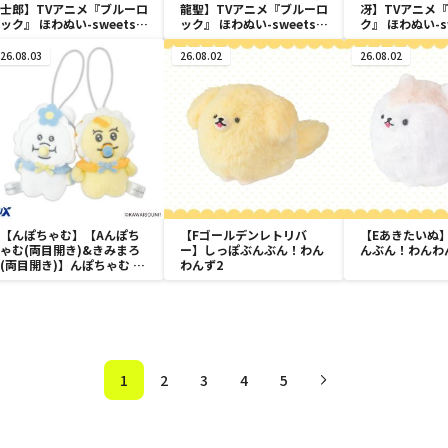
士郎】TVアニメ『ブルーロ
龍聖】TVアニメ『ブルーロ
冴】TVアニメ
ック』 ほわぬい-sweets
ック』 ほわぬい-sweets
ク』 ほわぬい-s
flavor 2026-vol.2
flavor 2026-vol.1
flavor 2026-vo
26.08.03
26.08.02
26.08.02
【んぽちゃむ】【Aんぽち
【Fゴールデンレトリバ
【Eあきたいぬ
ゃむ(両目開き)&きみまろ
ー】しっぽぶんぶん！わん
んぶん！わんわ
(両目開き)】んぽちゃむ に
わんず2
こっとストラップ
1
2
3
4
5