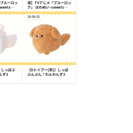
『ブルーロッ
凛】TVアニメ『ブルーロッ
weets
ク』 ほわぬい-sweets
l.1
flavor 2026-vol.1
26.08.02
】しっぽぶ
【Dトイプー(茶)】しっぽ
んず2
ぶんぶん！わんわんず2