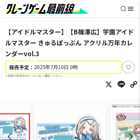
【アイドルマスター】【B篠澤広】学園アイド
ルマスター きゅるぽっぷん アクリル万年カレ
ンダーvol.3
2025年7月10日 0時
発売予定：
い
※実際の発売日はサービスをご確認ください。
い
X
Li
ね