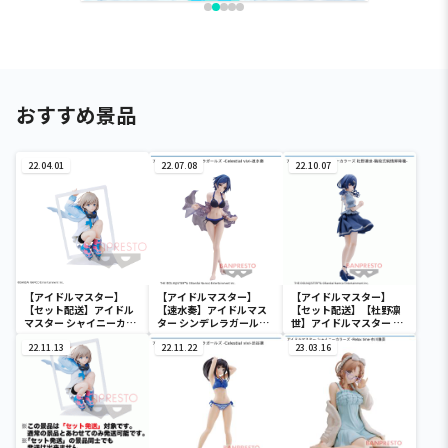
おすすめ景品
22.04.01
22.07.08
22.10.07
【アイドルマスター】
【アイドルマスター】
【アイドルマスター】
【セット配送】アイドル
【速水奏】アイドルマス
【セット配送】【杜野凛
マスター シャイニーカラ
ター シンデレラガールズ
世】アイドルマスター シ
ーズ ESPRESTO est-
-Celestial vivi-速水奏
ャイニーカラーズ 杜野凛
Windy and Motions-芹
22.11.13
22.11.22
世-階段式純情昇降機-
23.03.16
沢あさひ