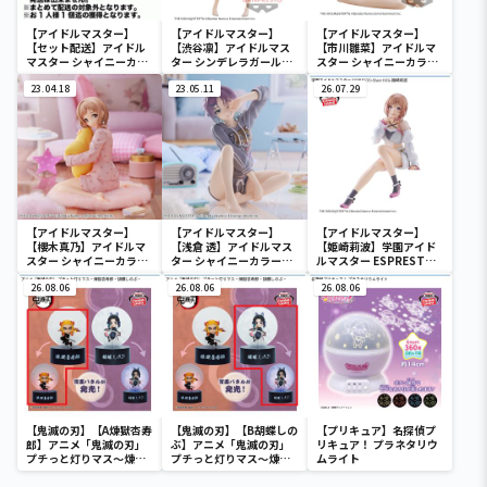
【アイドルマスター】
【アイドルマスター】
【アイドルマスター】
【セット配送】アイドル
【渋谷凛】アイドルマス
【市川雛菜】アイドルマ
マスター シャイニーカラ
ター シンデレラガールズ
スター シャイニーカラー
ーズ ESPRESTO est-
-Celestial vivi-渋谷凛
ズ -Relax time-市川雛菜
Windy and Motions-芹
23.04.18
23.05.11
26.07.29
沢あさひ
【アイドルマスター】
【アイドルマスター】
【アイドルマスター】
【櫻木真乃】アイドルマ
【浅倉 透】アイドルマス
【姫崎莉波】学園アイド
スター シャイニーカラー
ター シャイニーカラーズ
ルマスター ESPRESTO-
ズ -Relax time-櫻木真乃
-Relax time-浅倉 透
Sheer frills-姫崎莉波
26.08.06
26.08.06
26.08.06
【鬼滅の刃】【A煉獄杏寿
【鬼滅の刃】【B胡蝶しの
【プリキュア】名探偵プ
郎】アニメ「鬼滅の刃」
ぶ】アニメ「鬼滅の刃」
リキュア！ プラネタリウ
プチっと灯りマス～煉獄
プチっと灯りマス～煉獄
ムライト
杏寿郎・胡蝶しのぶ～
杏寿郎・胡蝶しのぶ～