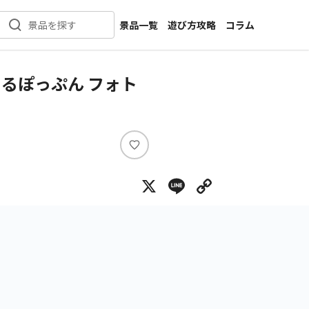
景品一覧
遊び方攻略
コラム
景品を探す
新着景品
インタビュー
カテゴリ一覧
ニュース
るぽっぷん フォト
作品名一覧
店舗
メーカー一覧
開発
攻略
い
プライズ
い
X
Line
Copy Lin
ね
イベント
キャラ特集