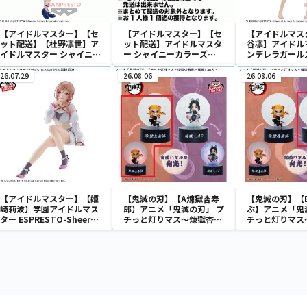
【アイドルマスター】【セ
【アイドルマスター】【セ
【アイドルマス
ット配送】【杜野凛世】ア
ット配送】アイドルマスタ
谷凛】アイドル
イドルマスター シャイニー
ー シャイニーカラーズ
ンデレラガールズ
カラーズ 杜野凛世-階段式
ESPRESTO est-Windy
Celestial viv
純情昇降機-
and Motions-芹沢あさひ
26.07.29
26.08.06
26.08.06
【アイドルマスター】【姫
【鬼滅の刃】【A煉獄杏寿
【鬼滅の刃】【
崎莉波】学園アイドルマス
郎】アニメ「鬼滅の刃」 プ
ぶ】アニメ「鬼
ター ESPRESTO-Sheer
チっと灯りマス～煉獄杏寿
チっと灯りマス
frills-姫崎莉波
郎・胡蝶しのぶ～
郎・胡蝶しのぶ