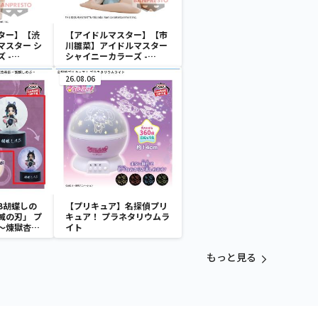
ター】【渋
【アイドルマスター】【市
マスター シ
川雛菜】アイドルマスター
 -
シャイニーカラーズ -
i-渋谷凛
Relax time-市川雛菜
26.08.06
B胡蝶しの
【プリキュア】名探偵プリ
滅の刃」 プ
キュア！ プラネタリウムラ
～煉獄杏寿
イト
～
もっと見る