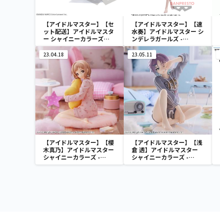
【アイドルマスター】【セ
【アイドルマスター】【速
ット配送】アイドルマスタ
水奏】アイドルマスター シ
ー シャイニーカラーズ
ンデレラガールズ -
ESPRESTO est-Windy
Celestial vivi-速水奏
and Motions-芹沢あさひ
23.04.18
23.05.11
【アイドルマスター】【櫻
【アイドルマスター】【浅
木真乃】アイドルマスター
倉 透】アイドルマスター
シャイニーカラーズ -
シャイニーカラーズ -
Relax time-櫻木真乃
Relax time-浅倉 透