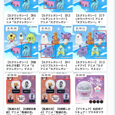
【エグミレガシー】【Bエ
【エグミレガシー】【Dゴ
【エグミレガシー】【Cう
ンドオブザワールド】ア
ールデンレトリーバー】
っかりハチベー】アニメ
ニメ「エグミレガシー」
アニメ「エグミレガシ
「エグミレガシー」マス
マスコット1
ー」マスコット1
コット1
25.05.09
25.06.11
25.06.11
【エグミレガシー】【E招
【エグミレガシー】【Dイ
【エグミレガシー】【Cゴ
かれざる客】アニメ「エ
ンビジブルストーカー】
ッドアイ】アニメ「エグ
グミレガシー」マスコッ
アニメ「エグミレガシ
ミレガシー」 マスコット
ト1
ー」 マスコット2
2
26.08.06
26.08.06
26.08.06
【鬼滅の刃】【A煉獄杏寿
【鬼滅の刃】【B胡蝶しの
【プリキュア】名探偵プ
郎】アニメ「鬼滅の刃」
ぶ】アニメ「鬼滅の刃」
リキュア！ プラネタリウ