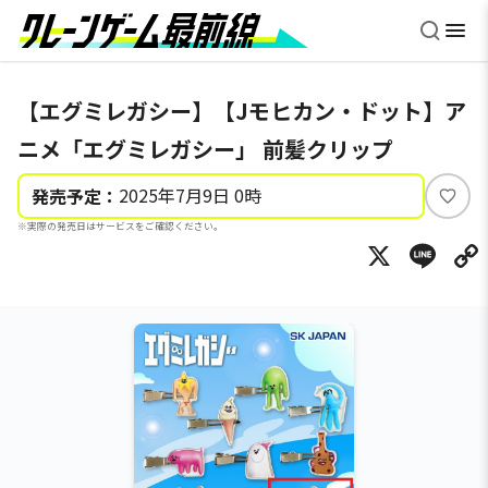
【エグミレガシー】【Jモヒカン・ドット】ア
ニメ「エグミレガシー」 前髪クリップ
2025年7月9日 0時
発売予定：
い
※実際の発売日はサービスをご確認ください。
い
X
Li
ね