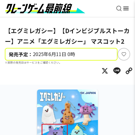
【エグミレガシー】【Dインビジブルストーカ
ー】アニメ「エグミレガシー」 マスコット2
2025年6月11日 0時
発売予定：
い
※実際の発売日はサービスをご確認ください。
い
X
Li
ね