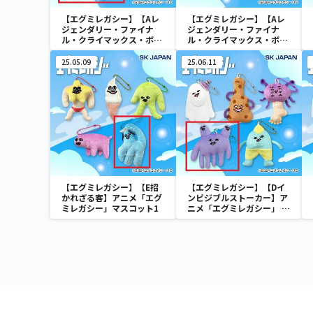
【エグミレガシー】【Aレ
【エグミレガシー】【Aレ
ジェンダリー・ファイナ
ジェンダリー・ファイナ
ル・クライマックス・ボ
ル・クライマックス・ボ
ム】アニメ「エグミレガシ
ム】アニメ「エグミレガシ
ー」BIGぬいぐるみ
ー」マスコット1
25.05.09
25.06.11
【エグミレガシー】【E招
【エグミレガシー】【Dイ
かれざる客】アニメ「エグ
ンビジブルストーカー】ア
ミレガシー」マスコット1
ニメ「エグミレガシー」 マ
スコット2