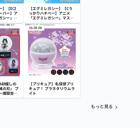
ー】【Dゴ
【エグミレガシー】【Cう
ーバー】ア
っかりハチベー】アニメ
ガシー」マ
「エグミレガシー」マスコ
ット1
26.08.06
B胡蝶しの
【プリキュア】名探偵プリ
滅の刃」 プ
キュア！ プラネタリウムラ
～煉獄杏寿
イト
～
もっと見る