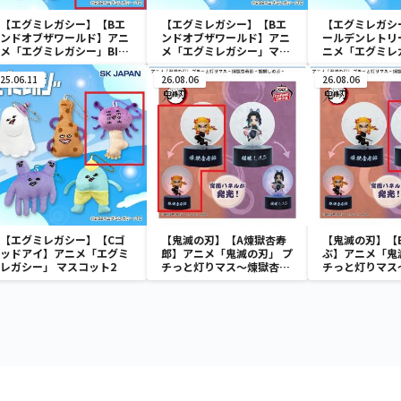
【エグミレガシー】【Bエ
【エグミレガシー】【Bエ
【エグミレガシ
ンドオブザワールド】アニ
ンドオブザワールド】アニ
ールデンレトリ
メ「エグミレガシー」BIG
メ「エグミレガシー」マス
ニメ「エグミレ
ぬいぐるみ
コット1
スコット1
25.06.11
26.08.06
26.08.06
【エグミレガシー】【Cゴ
【鬼滅の刃】【A煉獄杏寿
【鬼滅の刃】【
ッドアイ】アニメ「エグミ
郎】アニメ「鬼滅の刃」 プ
ぶ】アニメ「鬼
レガシー」 マスコット2
チっと灯りマス～煉獄杏寿
チっと灯りマス
郎・胡蝶しのぶ～
郎・胡蝶しのぶ