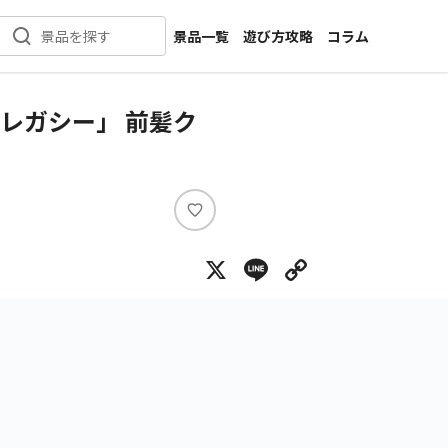
景品一覧
遊び方攻略
コラム
景品を探す
新着景品
インタビュー
カテゴリ一覧
ニュース
レガシー」 前髪ク
作品名一覧
店舗
メーカー一覧
開発
攻略
い
プライズ
い
X
Line
Copy Lin
ね
イベント
キャラ特集