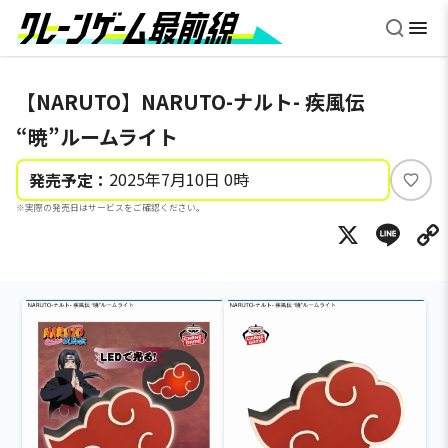
【NARUTO】NARUTO-ナルト- 疾風伝
“暁”ルームライト
2025年7月10日 0時
発売予定：
い
※実際の発売日はサービスをご確認ください。
い
X
Li
ね