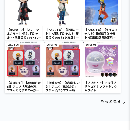
【NARUTO】【Aノーマ
【NARUTO】【波風ミナ
【NARUTO】【うずまき
ルカラー】NARUTO-ナ
ト】NARUTO-ナルト- 疾
ナルト】NARUTO-ナル
ルト- 疾風伝 Q posket-
風伝 Q posket-波風ミナ
ト- 疾風伝 忍界造形列伝-
うちはイタチ-
ト-
うずまきナルト-
26.08.06
26.08.06
26.08.06
【鬼滅の刃】【A煉獄杏寿
【鬼滅の刃】【B胡蝶しの
【プリキュア】名探偵プ
郎】アニメ「鬼滅の刃」
ぶ】アニメ「鬼滅の刃」
リキュア！ プラネタリウ
プチっと灯りマス～煉獄
プチっと灯りマス～煉獄
ムライト
杏寿郎・胡蝶しのぶ～
杏寿郎・胡蝶しのぶ～
もっと見る