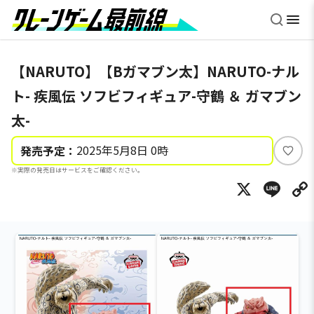
【NARUTO】【Bガマブン太】NARUTO-ナル
ト- 疾風伝 ソフビフィギュア-守鶴 ＆ ガマブン
太-
2025年5月8日 0時
発売予定：
い
※実際の発売日はサービスをご確認ください。
い
X
Li
ね