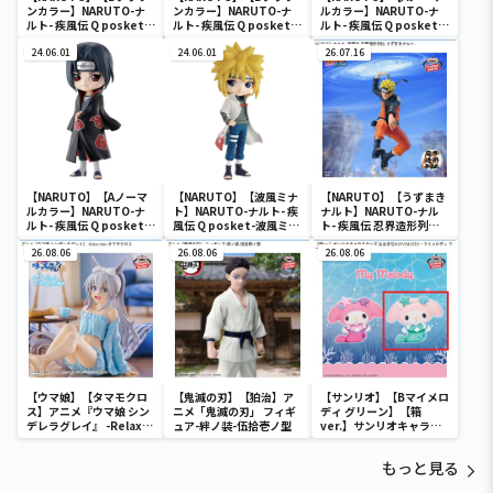
ンカラー】NARUTO-ナ
ンカラー】NARUTO-ナ
ルカラー】NARUTO-ナ
ルト- 疾風伝 Q posket-
ルト- 疾風伝 Q posket-
ルト- 疾風伝 Q posket-
うちはイタチ-
うちはイタチ-
うちはイタチ-
24.06.01
24.06.01
26.07.16
【NARUTO】【Aノーマ
【NARUTO】【波風ミナ
【NARUTO】【うずまき
ルカラー】NARUTO-ナ
ト】NARUTO-ナルト- 疾
ナルト】NARUTO-ナル
ルト- 疾風伝 Q posket-
風伝 Q posket-波風ミナ
ト- 疾風伝 忍界造形列伝-
うちはイタチ-
ト-
うずまきナルト-
26.08.06
26.08.06
26.08.06
【ウマ娘】【タマモクロ
【鬼滅の刃】【狛治】ア
【サンリオ】【Bマイメロ
ス】アニメ『ウマ娘 シン
ニメ「鬼滅の刃」 フィギ
ディ グリーン】【箱
デレラグレイ』 -Relax
ュア-絆ノ装-伍拾壱ノ型
ver.】サンリオキャラク
time-タマモクロス
ターズ おおきな
SOFVIMATES～マイメロ
もっと見る
ディ マーメイドver. ～