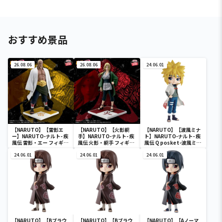
おすすめ景品
26.08.06
26.08.06
24.06.01
【NARUTO】【雷影エ
【NARUTO】【火影綱
【NARUTO】【波風ミナ
ー】NARUTO-ナルト- 疾
手】NARUTO-ナルト- 疾
ト】NARUTO-ナルト- 疾
風伝 雷影・エー フィギュ
風伝 火影・綱手 フィギュ
風伝 Q posket-波風ミナ
ア～五影集結…!!～
ア～五影集結…!!～
ト-
24.06.01
24.06.01
24.06.01
【NARUTO】【Bブラウ
【NARUTO】【Bブラウ
【NARUTO】【Aノーマ