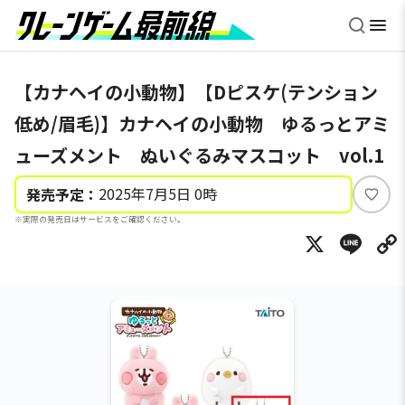
【カナヘイの小動物】【Dピスケ(テンション
低め/眉毛)】カナヘイの小動物 ゆるっとアミ
ューズメント ぬいぐるみマスコット vol.1
2025年7月5日 0時
発売予定：
い
※実際の発売日はサービスをご確認ください。
い
X
Li
ね