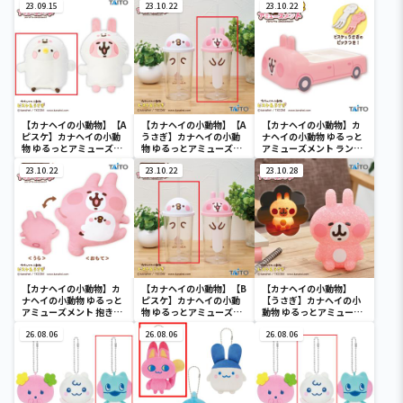
るみ うさぎ（おめか
23.09.15
るみ ピスケ（おめか
23.10.22
み おばけver.
23.10.22
し）
し）
【カナヘイの小動物】【A
【カナヘイの小動物】【A
【カナヘイの小動物】カ
ピスケ】カナヘイの小動
うさぎ】カナヘイの小動
ナヘイの小動物 ゆるっと
物 ゆるっとアミューズメ
物 ゆるっとアミューズメ
アミューズメント ランチ
ント お着替えぬいぐる
ント 蓋付きドリンクカッ
プレートセット
み おばけver.
23.10.22
プ
23.10.22
23.10.28
【カナヘイの小動物】カ
【カナヘイの小動物】【B
【カナヘイの小動物】
ナヘイの小動物 ゆるっと
ピスケ】カナヘイの小動
【うさぎ】カナヘイの小
アミューズメント 抱きぐ
物 ゆるっとアミューズメ
動物 ゆるっとアミューズ
るみ
ント 蓋付きドリンクカッ
メント きらきらルーム
26.08.06
プ
26.08.06
ライト うさぎ
26.08.06