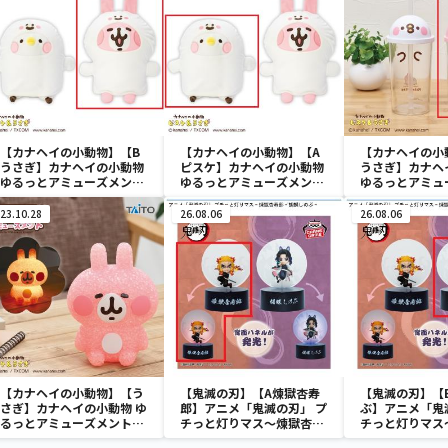
【カナヘイの小動物】【B
【カナヘイの小動物】【A
【カナヘイの小
うさぎ】カナヘイの小動物
ピスケ】カナヘイの小動物
うさぎ】カナヘ
ゆるっとアミューズメン
ゆるっとアミューズメン
ゆるっとアミュ
ト お着替えぬいぐるみ
ト お着替えぬいぐるみ
蓋付きドリンク
おばけver.
おばけver.
23.10.28
26.08.06
26.08.06
【カナヘイの小動物】【う
【鬼滅の刃】【A煉獄杏寿
【鬼滅の刃】【
さぎ】カナヘイの小動物 ゆ
郎】アニメ「鬼滅の刃」 プ
ぶ】アニメ「鬼
るっとアミューズメント
チっと灯りマス～煉獄杏寿
チっと灯りマス
きらきらルームライト うさ
郎・胡蝶しのぶ～
郎・胡蝶しのぶ