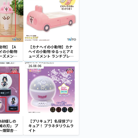
動物】【A
【カナヘイの小動物】カナ
イの小動物
ヘイの小動物 ゆるっとアミ
ーズメント
ューズメント ランチプレー
カップ
トセット
26.08.06
B胡蝶しの
【プリキュア】名探偵プリ
滅の刃」 プ
キュア！ プラネタリウムラ
～煉獄杏寿
イト
～