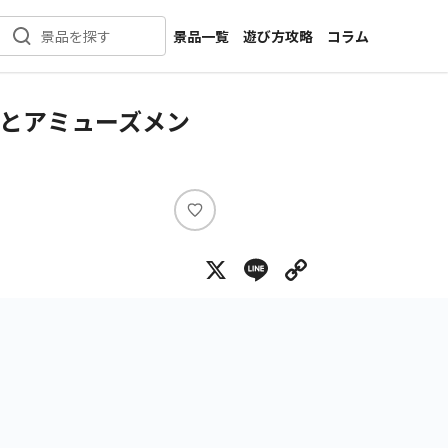
景品一覧
遊び方攻略
コラム
景品を探す
新着景品
インタビュー
カテゴリ一覧
ニュース
っとアミューズメン
作品名一覧
店舗
メーカー一覧
開発
攻略
い
プライズ
い
X
Line
Copy Lin
ね
イベント
キャラ特集