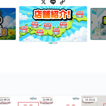
X
Line
Copy Link
23.09.15
23.09.15
23.10.22