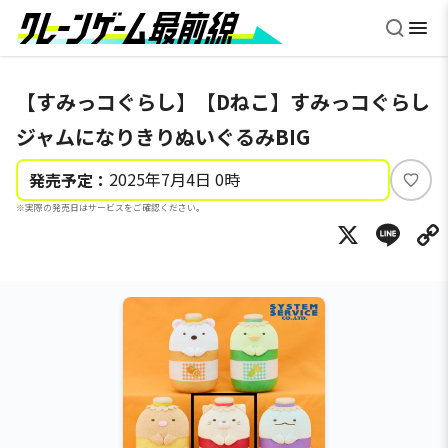
【すみっコぐらし】【Dねこ】すみっコぐらし
ジャムになりきりぬいぐるみBIG
2025年7月4日 0時
発売予定：
い
※実際の発売日はサービスをご確認ください。
い
X
Li
ね