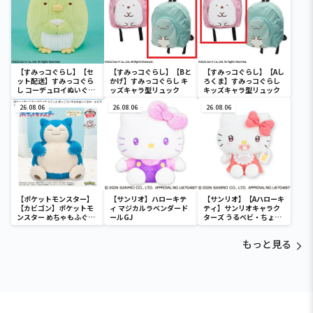
【すみっコぐらし】【セ
【すみっコぐらし】【Bと
【すみっコぐらし】【Aし
ット配送】すみっコぐら
かげ】すみっコぐらし キ
ろくま】すみっコぐらし
し コーデュロイぬいぐる
ッズキャラ型リュック
キッズキャラ型リュック
みXL プレミアム ぺんぎ
ん？
26.08.06
26.08.06
26.08.06
【ポケットモンスター】
【サンリオ】ハローキテ
【サンリオ】【Aハローキ
【カビゴン】ポケットモ
ィ マジカルラベンダード
ティ】サンリオキャラク
ンスター めちゃもふぐっ
ールGJ
ターズ うるベビ・ちょい
と ほっこりいやされぬい
デカドール
ぐるみ～カビゴン～
もっと見る