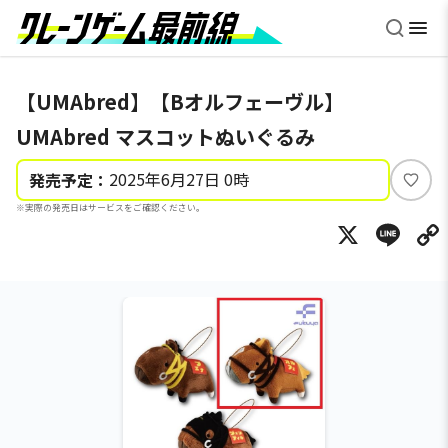
【UMAbred】【Bオルフェーヴル】
UMAbred マスコットぬいぐるみ
2025年6月27日 0時
発売予定：
い
※実際の発売日はサービスをご確認ください。
い
X
Li
ね