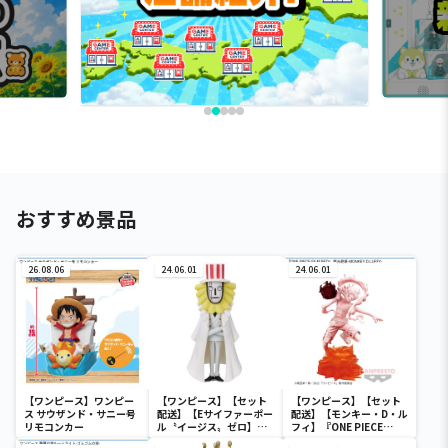
おすすめ景品
26.08.06
24.06.01
24.06.01
【ワンピース】ワンピー
【ワンピース】【セット
【ワンピース】【セット
ス サウザンド・サニー号
配送】【Eサイファーポー
配送】【モンキー・D・ル
リモコンカー
ル〝イージス〟ゼロ】ワ
フィ】『ONE PIECE
ンピース ワールドコレク
FILM RED』 戦光絶景-