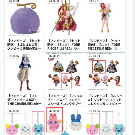
24.06.01
タブルフィギュア-ワノ国
24.06.01
MONKEY.D.LUFFY-
24.06.01
鬼ヶ島編7-
【ワンピース】【セット
【ワンピース】【セット
【ワンピース】【セット
配送】【ゴムゴムの実】
配送】【Bウタ】『ONE
配送】【Aウタ】『ONE
ワンピース 悪魔の実ルー
PIECE FILM RED』 ワー
PIECE FILM RED』 ワー
ムライト-ゴムゴムの実-
ルドコレクタブルフィギ
ルドコレクタブルフィギ
24.06.02
ュア-UTA COLLECTION-
26.08.04
ュア-UTA COLLECTION-
26.08.04
【ワンピース】【ワン
【ワンピース】【Dジュエ
【ワンピース】【Aジンベ
ダ】ワンピース DXF～
リー・ボニー】ワンピー
エ】ワンピース ワールド
THE GRANDLINE LADY
ス ワールドコレクタブル
コレクタブルフィギュア-
～ワノ国 vol.10
フィギュア-宴1-
宴1-
26.08.06
26.08.06
26.08.06