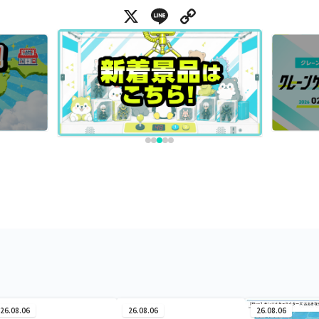
X
Line
Copy Link
26.08.06
26.08.06
26.08.06