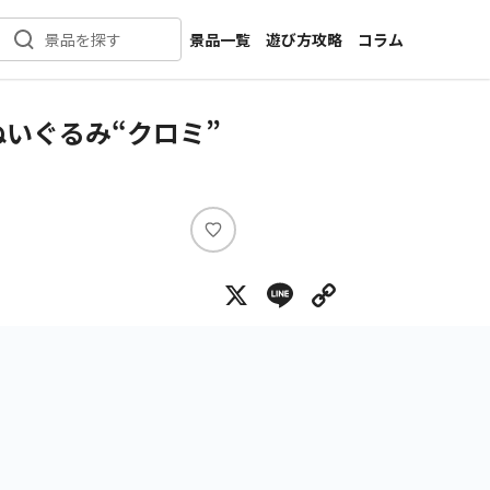
景品一覧
遊び方攻略
コラム
景品を探す
新着景品
インタビュー
カテゴリ一覧
ニュース
ぬいぐるみ“クロミ”
作品名一覧
店舗
メーカー一覧
開発
攻略
い
プライズ
い
X
Line
Copy Lin
ね
イベント
キャラ特集