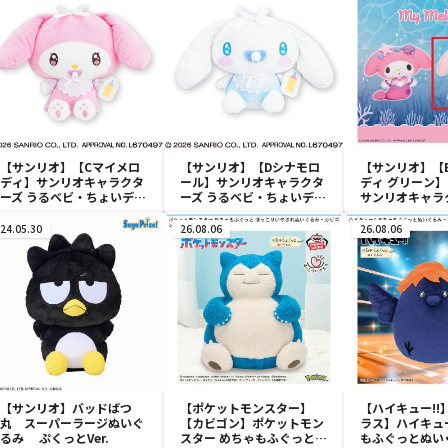
【サンリオ】【Cマイメロ
【サンリオ】【Dシナモロ
【サンリオ】【
ディ】サンリオキャラクタ
ール】サンリオキャラクタ
ディ グリーン】【
ーズ うるベビ・ちょいデカ
ーズ うるベビ・ちょいデカ
サンリオキャラ
ドール
ドール
おきなSOFVIM
イメロディ マーメ
24.05.30
26.08.06
26.08.06
～
【サンリオ】バッドばつ
【ポケットモンスター】
【ハイキュー!!
丸 スーパーラージぬいぐ
【カビゴン】ポケットモン
ラス】ハイキュー
るみ ぷくっとVer.
スター めちゃもふぐっと
もふぐっとぬい