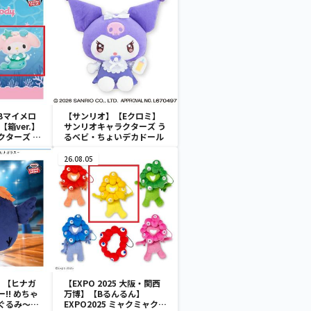
Bマイメロ
【サンリオ】【Eクロミ】
箱ver.】
サンリオキャラクターズ う
クターズ お
るベビ・ちょいデカドール
ATES～マ
イドver.
26.08.05
】【ヒナガ
【EXPO 2025 大阪・関西
!! めちゃ
万博】【Bるんるん】
ぐるみ～ヒ
EXPO2025 ミャクミャク