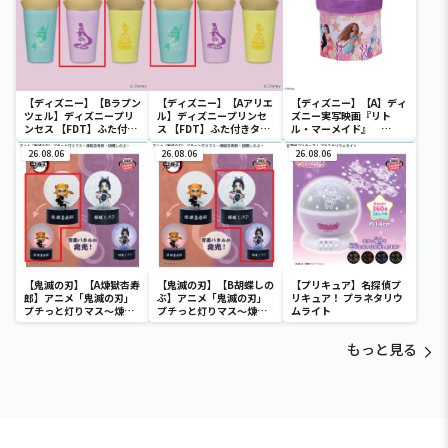
【ディズニー】【Bラプン
【ディズニー】【Aアリエ
【ディズニー】【A】ディ
ツェル】ディズニープリ
ル】ディズニープリンセ
ズニー実写映画『リト
ンセス 【FDT】ふた付き
ス 【FDT】ふた付きタン
ル・マーメイド』
タンブラー
ブラー
[PtZ]折り畳みボックス
26.08.06
26.08.06
チェアー
26.08.06
【鬼滅の刃】【A煉獄杏寿
【鬼滅の刃】【B胡蝶しの
【プリキュア】名探偵プ
郎】アニメ「鬼滅の刃」
ぶ】アニメ「鬼滅の刃」
リキュア！ プラネタリウ
プチっと灯りマス～煉獄
プチっと灯りマス～煉獄
ムライト
杏寿郎・胡蝶しのぶ～
杏寿郎・胡蝶しのぶ～
もっと見る