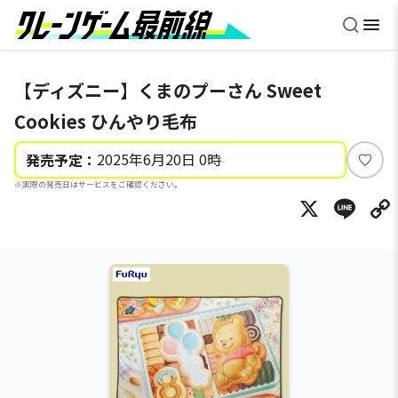
【ディズニー】くまのプーさん Sweet
Cookies ひんやり毛布
2025年6月20日 0時
発売予定：
い
※実際の発売日はサービスをご確認ください。
い
X
Li
ね