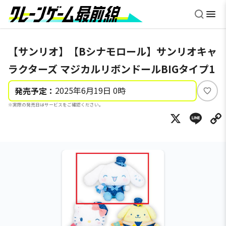
【サンリオ】【Bシナモロール】サンリオキャ
ラクターズ マジカルリボンドールBIGタイプ1
2025年6月19日 0時
発売予定：
い
※実際の発売日はサービスをご確認ください。
い
X
Li
ね