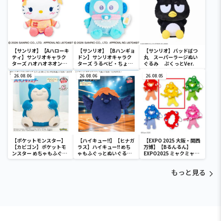
【サンリオ】【Aハローキ
【サンリオ】【Bハンギョ
【サンリオ】バッドばつ
ティ】サンリオキャラク
ドン】サンリオキャラク
丸 スーパーラージぬい
ターズ ハオハオネオンタ
ターズ うるベビ・ちょい
ぐるみ ぷくっとVer.
ウンドールBIGタイプ1
デカドール
26.08.06
26.08.06
26.08.05
【ポケットモンスター】
【ハイキュー!!】【ヒナガ
【EXPO 2025 大阪・関西
【カビゴン】ポケットモ
ラス】ハイキュー!! めち
万博】【Bるんるん】
ンスター めちゃもふぐっ
ゃもふぐっとぬいぐるみ
EXPO2025 ミャクミャク
と ほっこりいやされぬい
～ヒナガラス～
カラフルゴム紐付きぬい
ぐるみ～カビゴン～
ぐるみ
もっと見る