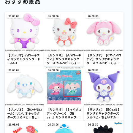
おすすめ景品
26.08.06
26.08.06
26.08.06
【サンリオ】ハローキテ
【サンリオ】【Aハローキ
【サンリオ】【Cマイメロ
ィ マジカルラベンダード
ティ】サンリオキャラク
ディ】サンリオキャラク
ールGJ
ターズ うるベビ・ちょい
ターズ うるベビ・ちょい
デカドール
デカドール
26.08.06
26.08.06
26.08.06
【サンリオ】【Dシナモロ
【サンリオ】【Bマイメロ
【サンリオ】【Eクロミ】
ール】サンリオキャラク
ディ グリーン】【箱
サンリオキャラクターズ
ターズ うるベビ・ちょい
ver.】サンリオキャラク
うるベビ・ちょいデカド
デカドール
ターズ おおきな
ール
26.08.06
SOFVIMATES～マイメロ
26.08.06
24.05.30
ディ マーメイドver. ～