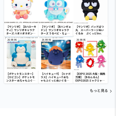
【サンリオ】【Aハローキ
【サンリオ】【Bハンギョ
【サンリオ】バッドばつ
ティ】サンリオキャラク
ドン】サンリオキャラク
丸 スーパーラージぬい
ターズ ハオハオネオンタ
ターズ うるベビ・ちょい
ぐるみ ぷくっとVer.
ウンドールBIGタイプ1
デカドール
26.08.06
26.08.06
26.08.05
【ポケットモンスター】
【ハイキュー!!】【ヒナガ
【EXPO 2025 大阪・関西
【カビゴン】ポケットモ
ラス】ハイキュー!! めち
万博】【Bるんるん】
ンスター めちゃもふぐっ
ゃもふぐっとぬいぐるみ
EXPO2025 ミャクミャク
と ほっこりいやされぬい
～ヒナガラス～
カラフルゴム紐付きぬい
ぐるみ～カビゴン～
ぐるみ
もっと見る