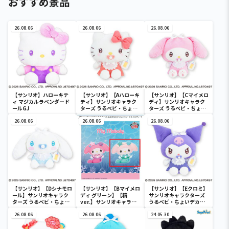
おすすめ景品
26.08.06
26.08.06
26.08.06
【サンリオ】ハローキテ
【サンリオ】【Aハローキ
【サンリオ】【Cマイメロ
ィ マジカルラベンダード
ティ】サンリオキャラク
ディ】サンリオキャラク
ールGJ
ターズ うるベビ・ちょい
ターズ うるベビ・ちょい
デカドール
デカドール
26.08.06
26.08.06
26.08.06
【サンリオ】【Dシナモロ
【サンリオ】【Bマイメロ
【サンリオ】【Eクロミ】
ール】サンリオキャラク
ディ グリーン】【箱
サンリオキャラクターズ
ターズ うるベビ・ちょい
ver.】サンリオキャラク
うるベビ・ちょいデカド
デカドール
ターズ おおきな
ール
26.08.06
SOFVIMATES～マイメロ
26.08.06
24.05.30
ディ マーメイドver. ～