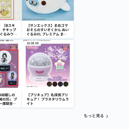
】【Bスキ
【サンエックス】まめゴマ
】チキップ
おそらのすいぞくかん ぬい
いぐるみウォ
ぐるみXL プレミアム まめ
ゴマ
26.08.06
B胡蝶しの
【プリキュア】名探偵プリ
滅の刃」 プ
キュア！ プラネタリウムラ
～煉獄杏寿
イト
～
もっと見る