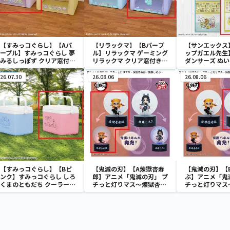
【すみっコぐらし】【Aパ
【リラックマ】【Bパープ
【サンエックス
ープル】すみっコぐらし 夢
ル】リラックマ ゲーミング
ップガエル先生
みるしっぽず クリア窓付き
リラックマ クリア窓付き収
ダンサーズ ぬ
収納ボックス
納ボックス
ールポケット
26.07.30
26.08.06
26.08.06
【すみっコぐらし】【Bピ
【鬼滅の刃】【A煉獄杏寿
【鬼滅の刃】【
ンク】すみっコぐらし しろ
郎】アニメ「鬼滅の刃」 プ
ぶ】アニメ「鬼
くまのともだち クーラーボ
チっと灯りマス～煉獄杏寿
チっと灯りマス
ックス
郎・胡蝶しのぶ～
郎・胡蝶しのぶ