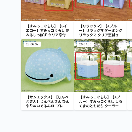
【すみっコぐらし】【Bイ
【リラックマ】【Aブル
エロー】すみっコぐらし 夢
ー】リラックマ ゲーミング
みるしっぽず クリア窓付き
リラックマ クリア窓付き収
収納ボックス
納ボックス
23.06.07
26.07.30
【サンエックス】【じんべ
【すみっコぐらし】【Aブ
えさん】じんべえさん ひん
ルー】すみっコぐらし しろ
やりぬいぐるみXL プレミ
くまのともだち クーラーボ
アム Part3
ックス