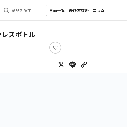
景品一覧
遊び方攻略
コラム
景品を探す
新着景品
インタビュー
カテゴリ一覧
ニュース
ンレスボトル
作品名一覧
店舗
メーカー一覧
開発
い
い
攻略
X
Line
Copy Lin
ね
プライズ
イベント
キャラ特集