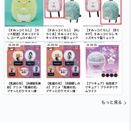
【すみっコぐらし】【セ
【すみっコぐらし】【Aし
【すみっコぐらし】【Bと
ット配送】すみっコぐら
ろくま】すみっコぐらし
かげ】すみっコぐらし キ
し コーデュロイぬいぐる
キッズキャラ型リュック
ッズキャラ型リュック
みXL プレミアム ぺんぎ
ん？
26.08.06
26.08.06
26.08.06
【鬼滅の刃】【A煉獄杏寿
【鬼滅の刃】【B胡蝶しの
【プリキュア】名探偵プ
郎】アニメ「鬼滅の刃」
ぶ】アニメ「鬼滅の刃」
リキュア！ プラネタリウ
プチっと灯りマス～煉獄
プチっと灯りマス～煉獄
ムライト
杏寿郎・胡蝶しのぶ～
杏寿郎・胡蝶しのぶ～
もっと見る