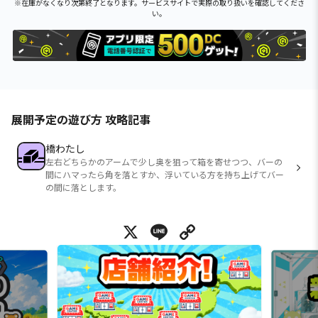
※在庫がなくなり次第終了となります。サービスサイトで実際の取り扱いを確認してくださ
い。
展開予定の遊び方 攻略記事
橋わたし
左右どちらかのアームで少し奥を狙って箱を寄せつつ、バーの
間にハマったら角を落とすか、浮いている方を持ち上げてバー
の間に落とします。
X
Line
Copy Link