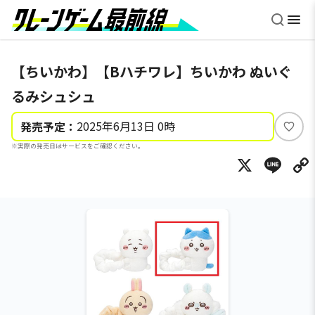
【ちいかわ】【Bハチワレ】ちいかわ ぬいぐ
るみシュシュ
2025年6月13日 0時
発売予定：
い
※実際の発売日はサービスをご確認ください。
い
X
Li
ね