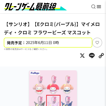
【サンリオ】【Eクロミ(パープル)】マイメロ
ディ・クロミ フラワービーズ マスコット
2025年6月11日 0時
発売予定：
い
※実際の発売日はサービスをご確認ください。
い
X
Li
ね