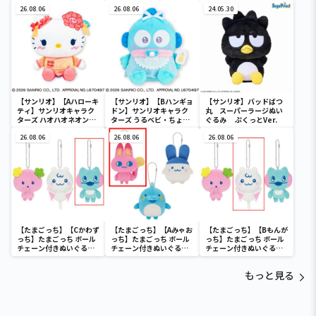
デカドール
ターズ おおきな
ール
26.08.06
SOFVIMATES～マイメロ
26.08.06
24.05.30
ディ マーメイドver. ～
【サンリオ】【Aハローキ
【サンリオ】【Bハンギョ
【サンリオ】バッドばつ
ティ】サンリオキャラク
ドン】サンリオキャラク
丸 スーパーラージぬい
ターズ ハオハオネオンタ
ターズ うるベビ・ちょい
ぐるみ ぷくっとVer.
ウンドールBIGタイプ1
デカドール
26.08.06
26.08.06
26.08.06
【たまごっち】【Cかわず
【たまごっち】【Aみゃお
【たまごっち】【Bもんが
っち】たまごっち ボール
っち】たまごっち ボール
っち】たまごっち ボール
チェーン付きぬいぐるみ
チェーン付きぬいぐるみ
チェーン付きぬいぐるみ
～Tamagotchi
～Tamagotchi
～Tamagotchi
Paradise～vol.3
Paradise～vol.2-R
Paradise～vol.3
もっと見る