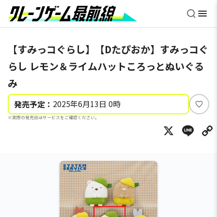
【すみっコぐらし】【Dたぴおか】すみっコぐ
らし レモン＆ライムハットころっとぬいぐる
み
2025年6月13日 0時
発売予定：
い
※実際の発売日はサービスをご確認ください。
い
X
Li
ね