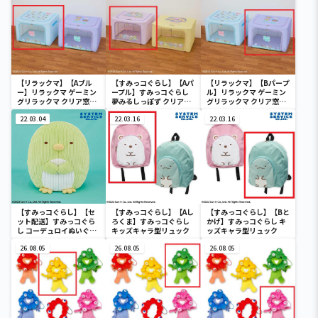
【リラックマ】【Aブル
【すみっコぐらし】【Aパ
【リラックマ】【Bパープ
ー】リラックマ ゲーミン
ープル】すみっコぐらし
ル】リラックマ ゲーミン
グリラックマ クリア窓付
夢みるしっぽず クリア窓
グリラックマ クリア窓付
き収納ボックス
付き収納ボックス
き収納ボックス
22.03.04
22.03.16
22.03.16
【すみっコぐらし】【セ
【すみっコぐらし】【Aし
【すみっコぐらし】【Bと
ット配送】すみっコぐら
ろくま】すみっコぐらし
かげ】すみっコぐらし キ
し コーデュロイぬいぐる
キッズキャラ型リュック
ッズキャラ型リュック
みXL プレミアム ぺんぎ
ん？
26.08.05
26.08.05
26.08.05