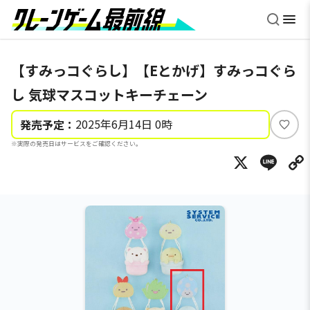
【すみっコぐらし】【Eとかげ】すみっコぐら
し 気球マスコットキーチェーン
2025年6月14日 0時
発売予定：
い
※実際の発売日はサービスをご確認ください。
い
X
Li
ね