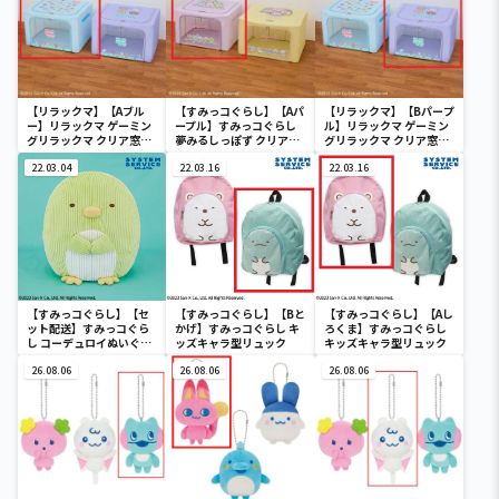
【リラックマ】【Aブル
【すみっコぐらし】【Aパ
【リラックマ】【Bパープ
ー】リラックマ ゲーミン
ープル】すみっコぐらし
ル】リラックマ ゲーミン
グリラックマ クリア窓付
夢みるしっぽず クリア窓
グリラックマ クリア窓付
き収納ボックス
付き収納ボックス
き収納ボックス
22.03.04
22.03.16
22.03.16
【すみっコぐらし】【セ
【すみっコぐらし】【Bと
【すみっコぐらし】【Aし
ット配送】すみっコぐら
かげ】すみっコぐらし キ
ろくま】すみっコぐらし
し コーデュロイぬいぐる
ッズキャラ型リュック
キッズキャラ型リュック
みXL プレミアム ぺんぎ
ん？
26.08.06
26.08.06
26.08.06