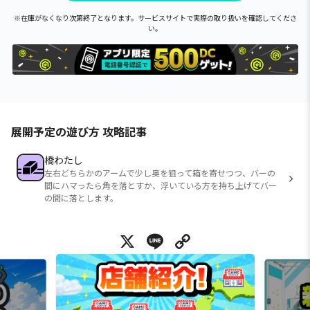
※在庫がなくなり次第終了となります。サービスサイトで実際の取り扱いを確認してくださ
い。
展開予定の遊び方 攻略記事
橋わたし
左右どちらかのアームで少し奥を狙って箱を寄せつつ、バーの
間にハマったら角を落とすか、浮いている方を持ち上げてバー
の間に落とします。
X
Line
Copy Link