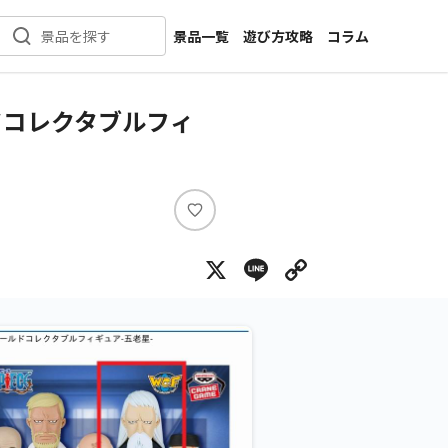
景品一覧
遊び方攻略
コラム
景品を探す
新着景品
インタビュー
カテゴリ一覧
ニュース
ドコレクタブルフィ
作品名一覧
店舗
メーカー一覧
開発
攻略
い
プライズ
い
X
Line
Copy Lin
ね
イベント
キャラ特集