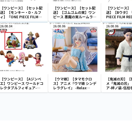
【ワンピース】【セット配
【ワンピース】【セット配
【ワンピース】
送】【モンキー・D・ルフ
送】【ゴムゴムの実】ワン
送】【Bウタ】『
ィ】『ONE PIECE FILM
ピース 悪魔の実ルームライ
PIECE FILM 
RED』 戦光絶景-
ト-ゴムゴムの実-
ドコレクタブル
MONKEY.D.LUFFY-
ア-UTA COLLE
26.08.04
26.08.06
26.08.06
【ワンピース】【Aジンベ
【ウマ娘】【タマモクロ
【鬼滅の刃】【
エ】ワンピース ワールドコ
ス】アニメ『ウマ娘 シンデ
メ「鬼滅の刃」
レクタブルフィギュア-宴
レラグレイ』 -Relax
ア-絆ノ装-伍拾
1-
time-タマモクロス