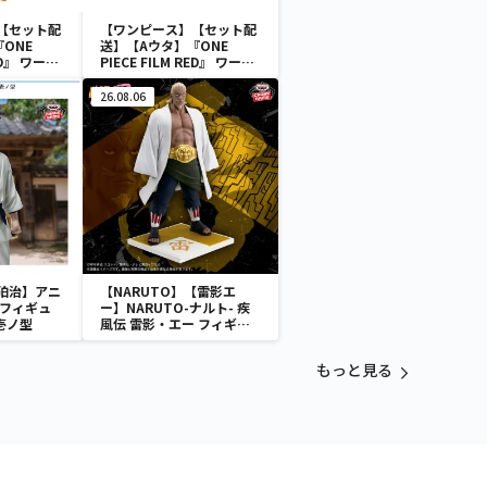
【セット配
【ワンピース】【セット配
ONE
送】【Aウタ】『ONE
RED』 ワール
PIECE FILM RED』 ワール
フィギュ
ドコレクタブルフィギュ
CTION-
ア-UTA COLLECTION-
26.08.06
狛治】アニ
【NARUTO】【雷影エ
 フィギュ
ー】NARUTO-ナルト- 疾
壱ノ型
風伝 雷影・エー フィギュ
ア～五影集結…!!～
もっと見る