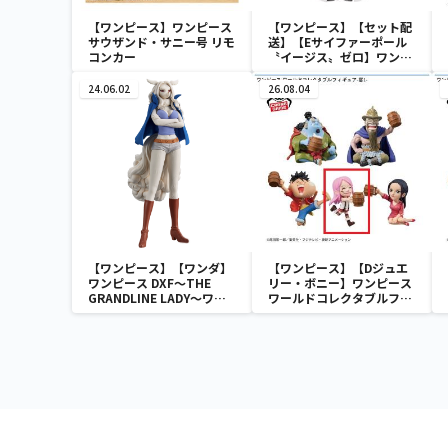
【ワンピース】ワンピース
【ワンピース】【セット配
サウザンド・サニー号 リモ
送】【Eサイファーポール
コンカー
〝イージス〟ゼロ】ワンピ
ース ワールドコレクタブル
フィギュア-ワノ国鬼ヶ島
24.06.02
26.08.04
編7-
【ワンピース】【ワンダ】
【ワンピース】【Dジュエ
ワンピース DXF～THE
リー・ボニー】ワンピース
GRANDLINE LADY～ワノ
ワールドコレクタブルフィ
国 vol.10
ギュア-宴1-